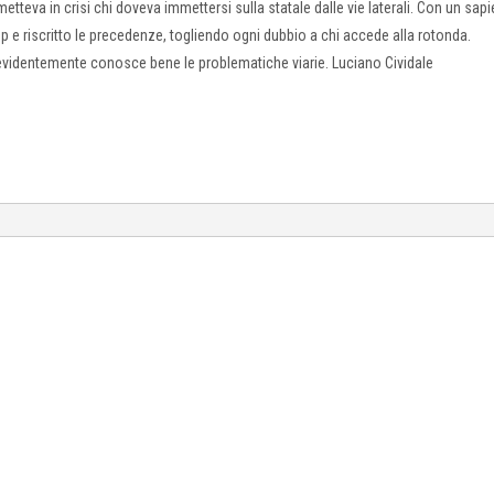
 metteva in crisi chi doveva immettersi sulla statale dalle vie laterali. Con un sap
top e riscritto le precedenze, togliendo ogni dubbio a chi accede alla rotonda.
 evidentemente conosce bene le problematiche viarie. Luciano Cividale