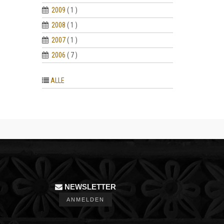
2009
( 1 )
2008
( 1 )
2007
( 1 )
2006
( 7 )
ALLE
NEWSLETTER
ANMELDEN