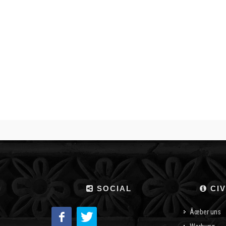
SOCIAL
CIV
Ãœber uns