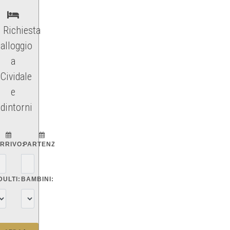
Richiesta
alloggio
a
Cividale
e
dintorni
RRIVO:
PARTENZA:
DULTI:
BAMBINI: