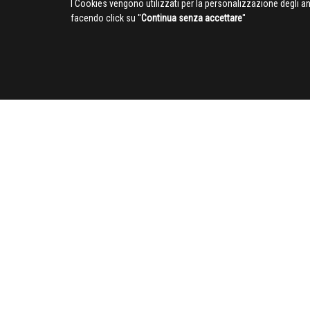
I Cookies vengono utilizzati per la personalizzazione degli a
facendo click su ''
Continua senza accettare
''
SOCIAL
CIV
Chi siamo
Pubblicità
Contatti
Privacy Poli
Cookies inf
Site MAP