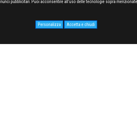
nnunci pubblicitari. Puoi acconsentire all'uso delle tecnologie sopra menzionate 
Personalizza
Accetta e chiudi
IDALE.COM
MEDIA
WEB Cam
Photogallery
Videogallery
cy
NEWS
o