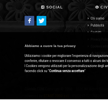
SOCIAL
CIV
Chi siamo
Pubblicità
Contatti
Privacy Poli
Abbiamo a cuore la tua privacy
Cookies inf
Site MAP
Utilizziamo i cookie per migliorare l'esperienza di navigazione
conferire, rifiutare o revocare il consenso a tutti o alcuni dei 
I Cookies vengono utilizzati per la personalizzazione degli a
facendo click su ''
Continua senza accettare
''
Cividale.COM
Copyright © 2000 - 2026 All Rights Rese
powered by
START 2000 s.r.l.
- PI/CF IT-02134430301