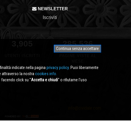
NEWSLETTER
Iscriviti
3,905
331,582
Continua senza accettare
UTENTI ISCRITTI
PAGINE VISTE AL
MESE
finalità indicate nella pagina
privacy policy
. Puoi liberamente
e attraverso la nostra
cookies info.
facendo click su ''
Accetta e chiudi
'' o rifiutarne l'uso
info@cividale.com