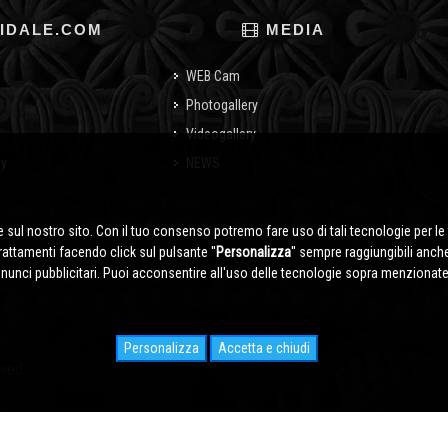
IDALE.COM
MEDIA
WEB Cam
Photogallery
Videogallery
cy
NEWS
o
 sul nostro sito. Con il tuo consenso potremo fare uso di tali tecnologie per le 
trattamenti facendo click sul pulsante ''
Personalizza
'' sempre raggiungibili anch
nnunci pubblicitari. Puoi acconsentire all'uso delle tecnologie sopra menzionate 
Personalizza
Accetta e chiudi
rved