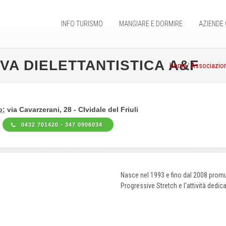
INFO TURISMO
MANGIARE E DORMIRE
AZIENDE 
VA DIELETTANTISTICA A&F
Home
/
Associazion
o:
via Cavarzerani, 28 - CIvidale del Friuli
0432 701420 - 347 0906034
Nasce nel 1993 e fino dal 2008 promuov
Progressive Stretch e l'attività dedica