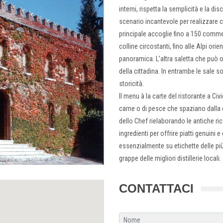
interni, rispetta la semplicità e la di
scenario incantevole per realizzare c
principale accoglie fino a 150 commen
colline circostanti, fino alle Alpi ori
panoramica. L’altra saletta che può os
della cittadina. In entrambe le sale 
storicità.
Il menu à la carte del ristorante a Civ
carne o di pesce che spaziano dalla cu
dello Chef rielaborando le antiche ric
ingredienti per offrire piatti genuini e 
essenzialmente su etichette delle più
grappe delle migliori distillerie locali.
CONTATTACI