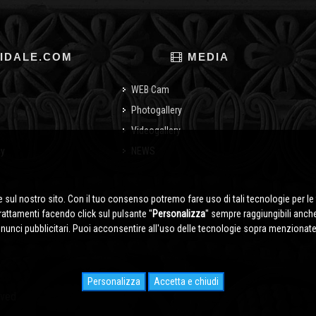
IDALE.COM
MEDIA
WEB Cam
Photogallery
Videogallery
cy
NEWS
o
 sul nostro sito. Con il tuo consenso potremo fare uso di tali tecnologie per le 
trattamenti facendo click sul pulsante ''
Personalizza
'' sempre raggiungibili anch
nnunci pubblicitari. Puoi acconsentire all'uso delle tecnologie sopra menzionate 
Personalizza
Accetta e chiudi
rved