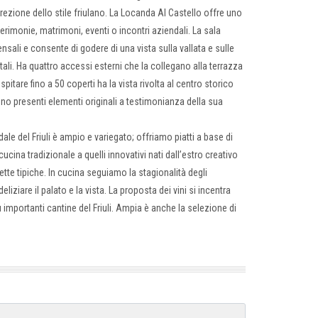
screzione dello stile friulano. La Locanda Al Castello offre uno
erimonie, matrimoni, eventi o incontri aziendali. La sala
sali e consente di godere di una vista sulla vallata e sulle
entali. Ha quattro accessi esterni che la collegano alla terrazza
pitare fino a 50 coperti ha la vista rivolta al centro storico
sono presenti elementi originali a testimonianza della sua
idale del Friuli è ampio e variegato; offriamo piatti a base di
cina tradizionale a quelli innovativi nati dall’estro creativo
ette tipiche. In cucina seguiamo la stagionalità degli
deliziare il palato e la vista. La proposta dei vini si incentra
 importanti cantine del Friuli. Ampia è anche la selezione di