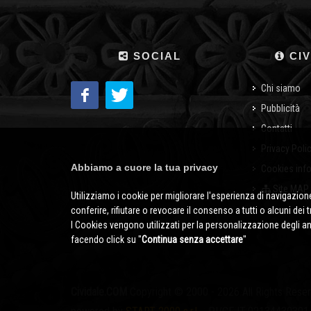
SOCIAL
CIV
Chi siamo
Pubblicità
Contatti
Privacy Poli
Abbiamo a cuore la tua privacy
Cookies inf
Site MAP
Utilizziamo i cookie per migliorare l'esperienza di navigazione
conferire, rifiutare o revocare il consenso a tutti o alcuni dei 
I Cookies vengono utilizzati per la personalizzazione degli a
facendo click su ''
Continua senza accettare
''
Cividale.COM
Copyright © 2000 - 2026 All Rights Rese