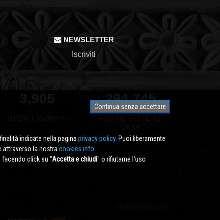
NEWSLETTER
Iscriviti
3,905
350,000
Continua senza accettare
UTENTI ISCRITTI
PAGINE VISTE AL
MESE
finalità indicate nella pagina
privacy policy
. Puoi liberamente
e attraverso la nostra
cookies info.
facendo click su ''
Accetta e chiudi
'' o rifiutarne l'uso
info@cividale.com