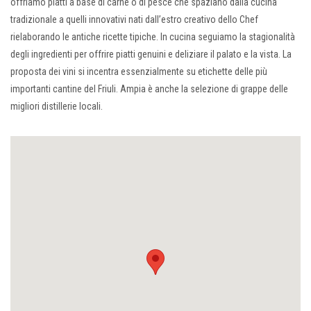
offriamo piatti a base di carne o di pesce che spaziano dalla cucina
tradizionale a quelli innovativi nati dall’estro creativo dello Chef
rielaborando le antiche ricette tipiche. In cucina seguiamo la stagionalità
degli ingredienti per offrire piatti genuini e deliziare il palato e la vista. La
proposta dei vini si incentra essenzialmente su etichette delle più
importanti cantine del Friuli. Ampia è anche la selezione di grappe delle
migliori distillerie locali.