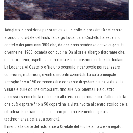
Adagiato in posizione panoramica su un colle in prossimità del centro
storico di Cividale del Friuli, l'albergo Locanda al Castello ha sede in un
castello dei primi anni '800 che, da originaria residenza estiva di gesuiti,
divenne nel 1960 locanda con cucina. Da allora è albergo ristorante che,
nei suoi interni, rispetta la semplicità e la discrezione dello stile friulano.
La Locanda Al Castello offre uno scenario incantevole per realizzare
cerimonie, matrimoni, eventi o incontri aziendali. La sala principale
accoglie fino a 150 commensali e consente di godere di una vista sulla
vallata e sulle colline circostanti, fino alle Alpi orientali. Ha quattro
accessi esterni che la collegano alla terrazza panoramica. L’altra saletta
che può ospitare fino a 50 coperti ha la vista rivolta al centro storico della
cittadina. In entrambe le sale sono presenti elementi originali a
testimonianza della sua storicità.
Il menu à la carte del ristorante a Cividale del Friuli è ampio e variegato;