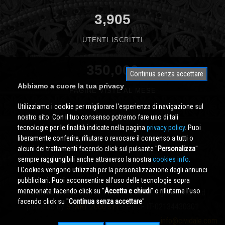
3,905
UTENTI ISCRITTI
350,000
Continua senza accettare
Abbiamo a cuore la tua privacy
PAGINE VISTE AL MESE
Utilizziamo i cookie per migliorare l'esperienza di navigazione sul
nostro sito. Con il tuo consenso potremo fare uso di tali
tecnologie per le finalità indicate nella pagina
privacy policy
. Puoi
liberamente conferire, rifiutare o revocare il consenso a tutti o
alcuni dei trattamenti facendo click sul pulsante ''
Personalizza
''
sempre raggiungibili anche attraverso la nostra
cookies info.
I Cookies vengono utilizzati per la personalizzazione degli annunci
pubblicitari. Puoi acconsentire all'uso delle tecnologie sopra
menzionate facendo click su ''
Accetta e chiudi
'' o rifiutarne l'uso
Cividale.COM
Copyright © 2000 - 2026 All Rights Reserved
facendo click su ''
Continua senza accettare
''
powered by
START 2000 s.r.l.
- PI/CF IT-02134430301
info@cividale.com