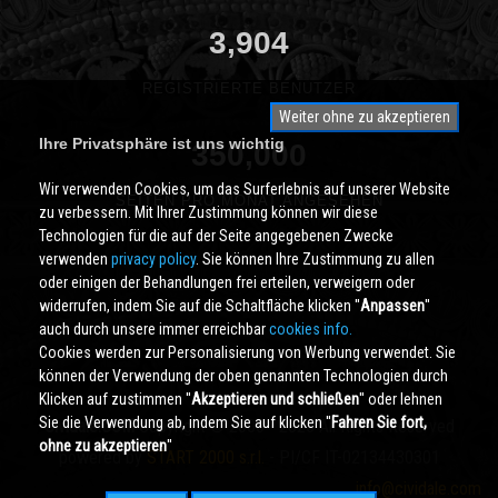
3,904
REGISTRIERTE BENUTZER
Weiter ohne zu akzeptieren
Ihre Privatsphäre ist uns wichtig
350,000
Wir verwenden Cookies, um das Surferlebnis auf unserer Website
SEITEN PRO MONAT ANGESEHEN
zu verbessern. Mit Ihrer Zustimmung können wir diese
Technologien für die auf der Seite angegebenen Zwecke
verwenden
privacy policy
. Sie können Ihre Zustimmung zu allen
oder einigen der Behandlungen frei erteilen, verweigern oder
widerrufen, indem Sie auf die Schaltfläche klicken ''
Anpassen
''
auch durch unsere immer erreichbar
cookies info.
Cookies werden zur Personalisierung von Werbung verwendet. Sie
können der Verwendung der oben genannten Technologien durch
Klicken auf zustimmen ''
Akzeptieren und schließen
'' oder lehnen
Sie die Verwendung ab, indem Sie auf klicken ''
Fahren Sie fort,
Cividale.COM
Copyright © 2000 - 2026 All Rights Reserved
ohne zu akzeptieren
''
powered by
START 2000 s.r.l.
- PI/CF IT-02134430301
info@cividale.com