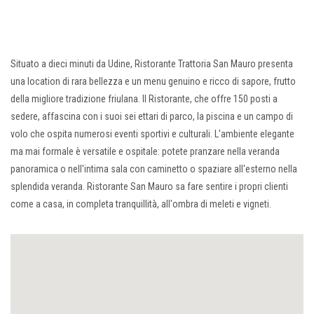
Situato a dieci minuti da Udine, Ristorante Trattoria San Mauro presenta
una location di rara bellezza e un menu genuino e ricco di sapore, frutto
della migliore tradizione friulana. Il Ristorante, che offre 150 posti a
sedere, affascina con i suoi sei ettari di parco, la piscina e un campo di
volo che ospita numerosi eventi sportivi e culturali. L'ambiente elegante
ma mai formale è versatile e ospitale: potete pranzare nella veranda
panoramica o nell'intima sala con caminetto o spaziare all'esterno nella
splendida veranda. Ristorante San Mauro sa fare sentire i propri clienti
come a casa, in completa tranquillità, all'ombra di meleti e vigneti.