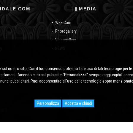
IDALE.COM
MEDIA
WEB Cam
Photogallery
Videogallery
cy
NEWS
o
 sul nostro sito. Con il tuo consenso potremo fare uso di tali tecnologie per le 
trattamenti facendo click sul pulsante ''
Personalizza
'' sempre raggiungibili anch
nnunci pubblicitari. Puoi acconsentire all'uso delle tecnologie sopra menzionate 
Personalizza
Accetta e chiudi
rved