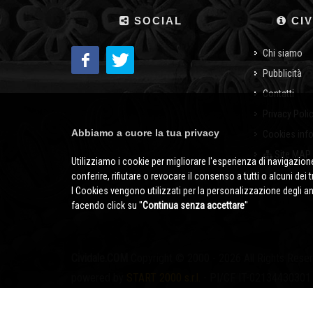
SOCIAL
CIV
Chi siamo
Pubblicità
Contatti
Privacy Poli
Abbiamo a cuore la tua privacy
Cookies inf
Site MAP
Utilizziamo i cookie per migliorare l'esperienza di navigazione
conferire, rifiutare o revocare il consenso a tutti o alcuni dei 
I Cookies vengono utilizzati per la personalizzazione degli a
facendo click su ''
Continua senza accettare
''
Cividale.COM
Copyright © 2000 - 2026 All Rights Rese
powered by
START 2000 s.r.l.
- PI/CF IT-02134430301