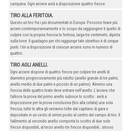
campana. Ogni arciere avrà a disposizione quattro frecce.
TIRO ALLA FERITOIA.
Questo un tiro fra i più documentati in Europa. Possono tirare più
arcieri contemporaneamente e lo scopo da raggiungere è quello di
colpire con la propria freccia la feritoia, larga tre centimetri, dipinta
sulla torre. Il guadagno per chi raggiunge tale obiettivo è di cinque
punti. I tiri a disposizione di ciascun arciere sono in numero di
quattro.
TIRO AGLI ANELLI.
Ogni arciere dispone di quattro frecce per colpire tre anelli di
diametro progressivamente più ridotto (anello grande di tre palmi,
anello medio di due palmi e piccolo di un palmo). Almeno una
freccia delle quattro tirate deve entrare nell'anello. L'arciere che
fallisce la prova del primo anello subisce lo scotto : avrà a
disposizione per la prova conclusiva (tiro alla celata) una sola
freccia, tutte le altra gli verranno tolte dal capitano di gara e
depositate in un cesto di vimini posto al centro del campo di tiro. Il
fallimento al secondo anello comporta lo scotto di due sole
frecce disponibili, al terzo anello tre frecce disponibili ; stesso