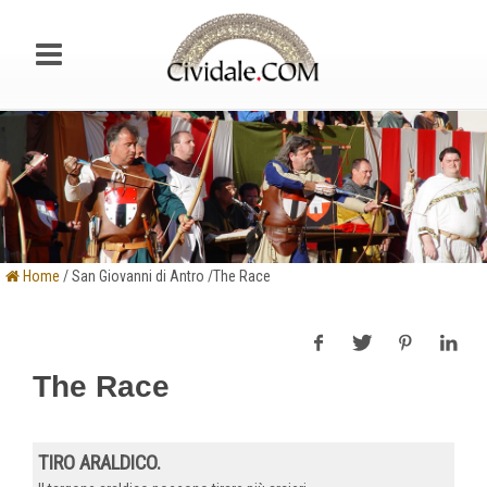
Home
/ San Giovanni di Antro /The Race
The Race
TIRO ARALDICO.