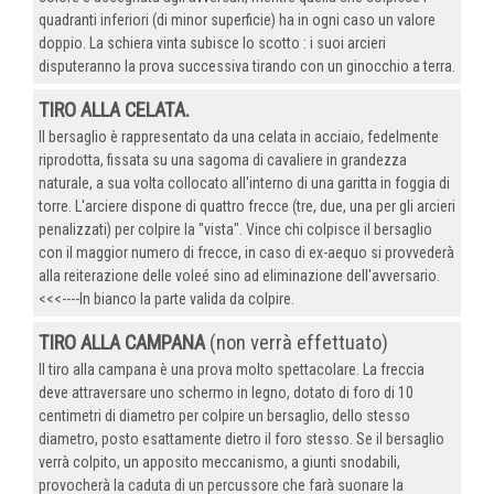
quadranti inferiori (di minor superficie) ha in ogni caso un valore
doppio. La schiera vinta subisce lo scotto : i suoi arcieri
disputeranno la prova successiva tirando con un ginocchio a terra.
TIRO ALLA CELATA.
Il bersaglio è rappresentato da una celata in acciaio, fedelmente
riprodotta, fissata su una sagoma di cavaliere in grandezza
naturale, a sua volta collocato all'interno di una garitta in foggia di
torre. L'arciere dispone di quattro frecce (tre, due, una per gli arcieri
penalizzati) per colpire la "vista". Vince chi colpisce il bersaglio
con il maggior numero di frecce, in caso di ex-aequo si provvederà
alla reiterazione delle voleé sino ad eliminazione dell'avversario.
<<<----In bianco la parte valida da colpire.
TIRO ALLA CAMPANA
(non verrà effettuato)
Il tiro alla campana è una prova molto spettacolare. La freccia
deve attraversare uno schermo in legno, dotato di foro di 10
centimetri di diametro per colpire un bersaglio, dello stesso
diametro, posto esattamente dietro il foro stesso. Se il bersaglio
verrà colpito, un apposito meccanismo, a giunti snodabili,
provocherà la caduta di un percussore che farà suonare la