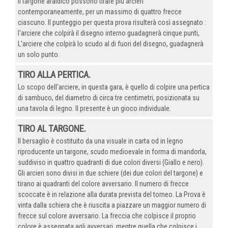
Il targone araldico possono tirare più arcieri
contemporaneamente, per un massimo di quattro frecce
ciascuno. Il punteggio per questa prova risulterà così assegnato :
l'arciere che colpirà il disegno interno guadagnerà cinque punti,
L'arciere che colpirà lo scudo al di fuori del disegno, guadagnerà
un solo punto.
TIRO ALLA PERTICA.
Lo scopo dell'arciere, in questa gara, è quello di colpire una pertica
di sambuco, del diametro di circa tre centimetri, posizionata su
una tavola di legno. Il presente è un gioco individuale.
TIRO AL TARGONE.
Il bersaglio è costituito da una visuale in carta od in legno
riproducente un targone, scudo medioevale in forma di mandorla,
suddiviso in quattro quadranti di due colori diversi (Giallo e nero).
Gli arcieri sono divisi in due schiere (dei due colori del targone) e
tirano ai quadranti del colore avversario. Il numero di frecce
scoccate è in relazione alla durata prevista del torneo. La Prova è
vinta dalla schiera che è riuscita a piazzare un maggior numero di
frecce sul colore avversario. La freccia che colpisce il proprio
colore è assegnata agli avversari, mentre quella che colpisce i