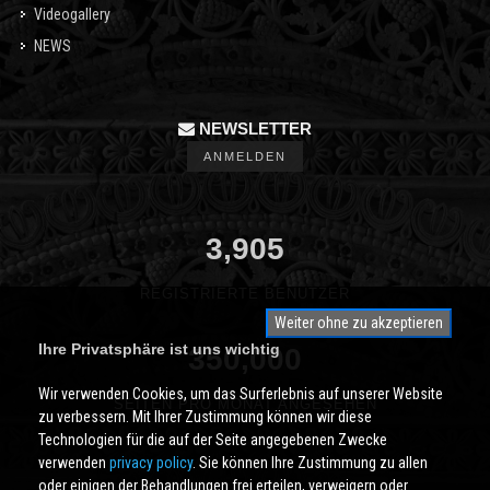
Videogallery
NEWS
NEWSLETTER
ANMELDEN
3,905
REGISTRIERTE BENUTZER
Weiter ohne zu akzeptieren
Ihre Privatsphäre ist uns wichtig
350,000
Wir verwenden Cookies, um das Surferlebnis auf unserer Website
SEITEN PRO MONAT ANGESEHEN
zu verbessern. Mit Ihrer Zustimmung können wir diese
Technologien für die auf der Seite angegebenen Zwecke
verwenden
privacy policy
. Sie können Ihre Zustimmung zu allen
oder einigen der Behandlungen frei erteilen, verweigern oder