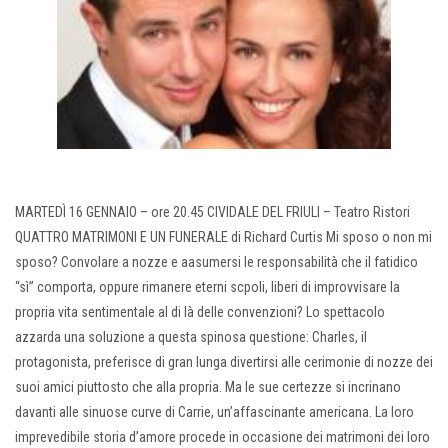
MARTEDÌ 16 GENNAIO – ore 20.45 CIVIDALE DEL FRIULI – Teatro Ristori
QUATTRO MATRIMONI E UN FUNERALE di Richard Curtis Mi sposo o non mi
sposo? Convolare a nozze e aasumersi le responsabilità che il fatidico
“sì” comporta, oppure rimanere eterni scpoli, liberi di improvvisare la
propria vita sentimentale al di là delle convenzioni? Lo spettacolo
azzarda una soluzione a questa spinosa questione: Charles, il
protagonista, preferisce di gran lunga divertirsi alle cerimonie di nozze dei
suoi amici piuttosto che alla propria. Ma le sue certezze si incrinano
davanti alle sinuose curve di Carrie, un’affascinante americana. La loro
imprevedibile storia d’amore procede in occasione dei matrimoni dei loro