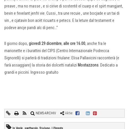
preave , ma no masse , e si cirive di sostentê el cuarp e el spirt mangjant,
bevin e fevelant jenfri vie. Cussi , tra une recuie , une bocjade e un tai di
vin , e cjatavin bon acèt ricuarts e petecs. E la leture dal testament e
podeve ancje pandi alc di penc…”
Il giorno dopo,
giovedì 29 dicembre
,
alle ore 16.00
, anche fra le
marionette e i burattini del CIPS (Centro Internazionale Podrecca
Signorelli) si parlerà di tradizioni friulane: Elisa Pallavicini racconterà (e
farà assaggiare) la storia dei dolcetti natalizi
Mostazzons
. Dedicato a
grandi e piccini. Ingresso gratuito
NEWS-ARCHIV
Aktie:
In Vegle, spettacolo, friulano, I Pignots