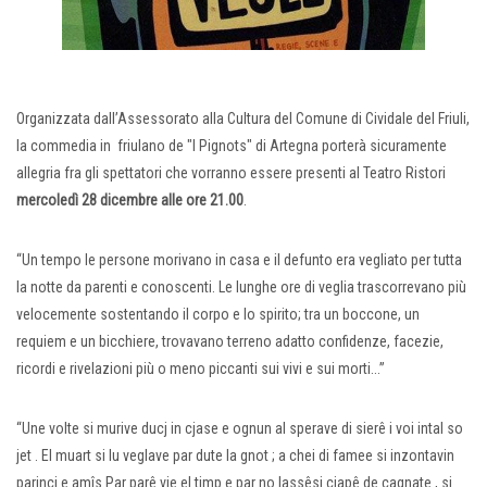
Organizzata dall’Assessorato alla Cultura del Comune di Cividale del Friuli,
la commedia in friulano de "I Pignots" di Artegna porterà sicuramente
allegria fra gli spettatori che vorranno essere presenti al Teatro Ristori
mercoledì 28 dicembre alle ore 21.00
.
“Un tempo le persone morivano in casa e il defunto era vegliato per tutta
la notte da parenti e conoscenti. Le lunghe ore di veglia trascorrevano più
velocemente sostentando il corpo e lo spirito; tra un boccone, un
requiem e un bicchiere, trovavano terreno adatto confidenze, facezie,
ricordi e rivelazioni più o meno piccanti sui vivi e sui morti...”
“Une volte si murive ducj in cjase e ognun al sperave di sierê i voi intal so
jet . El muart si lu veglave par dute la gnot ; a chei di famee si inzontavin
parincj e amîs.Par parê vie el timp e par no lassêsi cjapê de cagnate , si