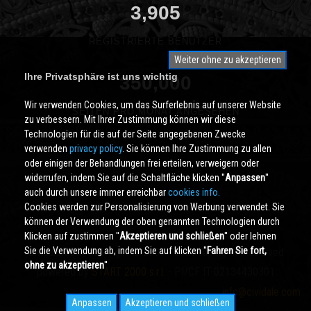
3,905
REGISTRIERTE BENUTZER
Weiter ohne zu akzeptieren
Ihre Privatsphäre ist uns wichtig
350,000
Wir verwenden Cookies, um das Surferlebnis auf unserer Website
SEITEN PRO MONAT ANGESEHEN
zu verbessern. Mit Ihrer Zustimmung können wir diese
Technologien für die auf der Seite angegebenen Zwecke
verwenden
privacy policy
. Sie können Ihre Zustimmung zu allen
oder einigen der Behandlungen frei erteilen, verweigern oder
widerrufen, indem Sie auf die Schaltfläche klicken ''
Anpassen
''
auch durch unsere immer erreichbar
cookies info.
Cookies werden zur Personalisierung von Werbung verwendet. Sie
können der Verwendung der oben genannten Technologien durch
Klicken auf zustimmen ''
Akzeptieren und schließen
'' oder lehnen
Sie die Verwendung ab, indem Sie auf klicken ''
Fahren Sie fort,
Cividale.COM
Copyright © 2000 - 2026 All Rights Reserved
ohne zu akzeptieren
''
powered by
START 2000 s.r.l.
- PI/CF IT-02134430301
info@cividale.com
Anpassen
Akzeptieren und schließen