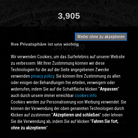
3,905
REGISTRIERTE BENUTZER
Weiter ohne zu akzeptieren
Ihre Privatsphäre ist uns wichtig
350,000
Wir verwenden Cookies, um das Surferlebnis auf unserer Website
SEITEN PRO MONAT ANGESEHEN
zu verbessern. Mit Ihrer Zustimmung können wir diese
Technologien für die auf der Seite angegebenen Zwecke
verwenden
privacy policy
. Sie können Ihre Zustimmung zu allen
oder einigen der Behandlungen frei erteilen, verweigern oder
widerrufen, indem Sie auf die Schaltfläche klicken ''
Anpassen
''
auch durch unsere immer erreichbar
cookies info.
Cookies werden zur Personalisierung von Werbung verwendet. Sie
können der Verwendung der oben genannten Technologien durch
Klicken auf zustimmen ''
Akzeptieren und schließen
'' oder lehnen
Sie die Verwendung ab, indem Sie auf klicken ''
Fahren Sie fort,
Cividale.COM
Copyright © 2000 - 2026 All Rights Reserved
ohne zu akzeptieren
''
powered by
START 2000 s.r.l.
- PI/CF IT-02134430301