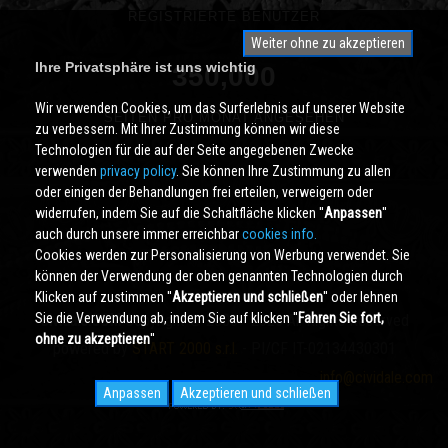
REGISTRIERTE BENUTZER
Weiter ohne zu akzeptieren
Ihre Privatsphäre ist uns wichtig
350,000
Wir verwenden Cookies, um das Surferlebnis auf unserer Website
SEITEN PRO MONAT ANGESEHEN
zu verbessern. Mit Ihrer Zustimmung können wir diese
Technologien für die auf der Seite angegebenen Zwecke
verwenden
privacy policy
. Sie können Ihre Zustimmung zu allen
oder einigen der Behandlungen frei erteilen, verweigern oder
widerrufen, indem Sie auf die Schaltfläche klicken ''
Anpassen
''
auch durch unsere immer erreichbar
cookies info.
Cookies werden zur Personalisierung von Werbung verwendet. Sie
können der Verwendung der oben genannten Technologien durch
Klicken auf zustimmen ''
Akzeptieren und schließen
'' oder lehnen
Sie die Verwendung ab, indem Sie auf klicken ''
Fahren Sie fort,
Cividale.COM
Copyright © 2000 - 2026 All Rights Reserved
ohne zu akzeptieren
''
powered by
START 2000 s.r.l.
- PI/CF IT-02134430301
info@cividale.com
Anpassen
Akzeptieren und schließen