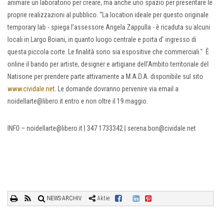
animare un laboratorio per creare, ma anche uno spazio per presentare le
proprie realizzazioni al pubblico. “La location ideale per questo originale
temporary lab - spiega l’assessore Angela Zappulla - è ricaduta su alcuni
locali in Largo Boiani, in quanto luogo centrale e porta d’ ingresso di
questa piccola corte. Le finalità sono sia espositive che commerciali." È
online il bando per artiste, designer e artigiane dell’Ambito territoriale del
Natisone per prendere parte attivamente a M.A.D.A. disponibile sul sito
www.cividale.net
. Le domande dovranno pervenire via email a
noidellarte@libero.it entro e non oltre il 19 maggio.
INFO – noidellarte@libero.it | 347 1733342 | serena.bon@cividale.net
NEWS-ARCHIV
Aktie: