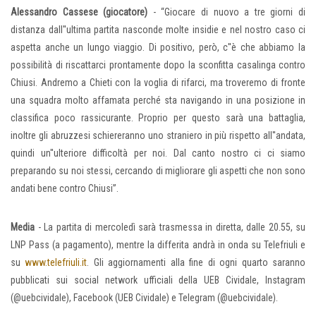
Alessandro Cassese (giocatore)
- “Giocare di nuovo a tre giorni di
distanza dall''ultima partita nasconde molte insidie e nel nostro caso ci
aspetta anche un lungo viaggio. Di positivo, però, c''è che abbiamo la
possibilità di riscattarci prontamente dopo la sconfitta casalinga contro
Chiusi. Andremo a Chieti con la voglia di rifarci, ma troveremo di fronte
una squadra molto affamata perché sta navigando in una posizione in
classifica poco rassicurante. Proprio per questo sarà una battaglia,
inoltre gli abruzzesi schiereranno uno straniero in più rispetto all''andata,
quindi un''ulteriore difficoltà per noi. Dal canto nostro ci ci siamo
preparando su noi stessi, cercando di migliorare gli aspetti che non sono
andati bene contro Chiusi”.
Media
- La partita di mercoledì sarà trasmessa in diretta, dalle 20.55, su
LNP Pass (a pagamento), mentre la differita andrà in onda su Telefriuli e
su
www.telefriuli.it
. Gli aggiornamenti alla fine di ogni quarto saranno
pubblicati sui social network ufficiali della UEB Cividale, Instagram
(@uebcividale), Facebook (UEB Cividale) e Telegram (@uebcividale).