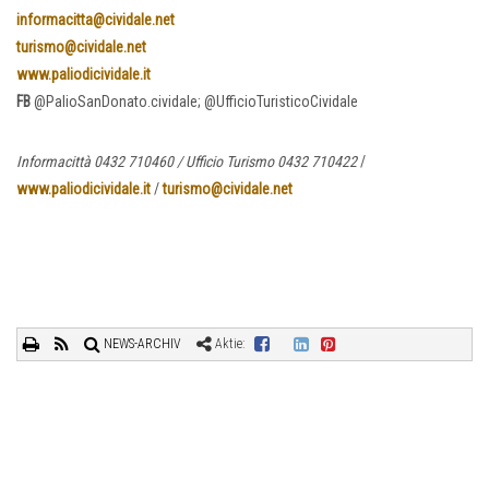
informacitta@cividale.net
turismo@cividale.net
www.paliodicividale.it
FB
@PalioSanDonato.cividale; @UfficioTuristicoCividale
Informacittà 0432 710460 / Ufficio Turismo 0432 710422
/
www.paliodicividale.it
/
turismo@cividale.net
NEWS-ARCHIV
Aktie: