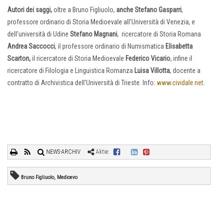
Autori dei saggi,
oltre a Bruno Figliuolo,
anche Stefano Gasparri
,
professore ordinario di Storia Medioevale all’Università di Venezia, e
dell’università di Udine
Stefano Magnani
, ricercatore di Storia Romana
Andrea Saccocci
, il professore ordinario di Numismatica
Elisabetta
Scarton,
il ricercatore di Storia Medioevale
Federico Vicario
, infine il
ricercatore di Filologia e Linguistica Romanza
Luisa Villotta
, docente a
contratto di Archivistica dell’Università di Trieste. Info:
www.cividale.net
.
NEWS-ARCHIV
Aktie:
Bruno Figliuolo, Medioevo