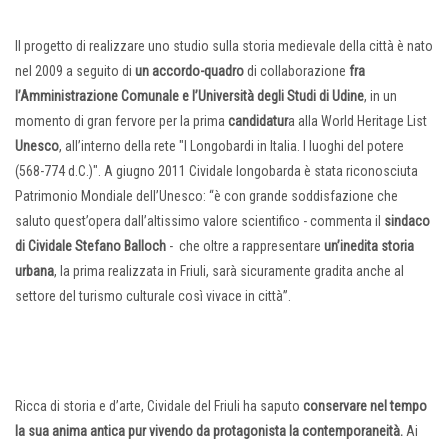
Il progetto di realizzare uno studio sulla storia medievale della città è nato
nel 2009 a seguito di
un accordo-quadro
di collaborazione
fra
l’Amministrazione Comunale e l’Università degli Studi di Udine
, in un
momento di gran fervore per la prima
candidatur
a alla World Heritage List
Unesco
, all’interno della rete "I Longobardi in Italia. I luoghi del potere
(568-774 d.C.)". A giugno 2011 Cividale longobarda è stata riconosciuta
Patrimonio Mondiale dell’Unesco: “è con grande soddisfazione che
saluto quest’opera dall’altissimo valore scientifico - commenta il
sindaco
di Cividale Stefano Balloch
- che oltre a rappresentare
un’inedita storia
urbana
, la prima realizzata in Friuli, sarà sicuramente gradita anche al
settore del turismo culturale così vivace in città”.
Ricca di storia e d’arte, Cividale del Friuli ha saputo
conservare nel tempo
la sua anima antica pur vivendo da protagonista la contemporaneità.
Ai