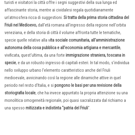
turisti e visitatori la città offre i segni suggestivi della sua lunga ed
affascinante storia, mentre ai cividalesi regala quotidianamente
un’atmosfera ricca di suggestioni.
Si tratta della prima storia cittadina del
Friuli nel Medioevo,
dall'età romana all'ingresso della regione nell'orbita
veneziana, e della storia di città il volume affronta tutte le tematiche,
specie quelle relative alla v
ita sociale comunitaria, all'amministrazione
autonoma della cosa pubblica e all'economia artigiana e mercantile
,
vivificata, quest'ultima, da una forte
immigrazione straniera, toscana in
specie
, e da un robusto ingresso di capitali esteri. In tal modo, s’individua
nello sviluppo urbano l'elemento caratteristico anche del Friuli
medioevale, avvicinando così la regione alle dinamiche attive in quel
periodo nel resto d'Italia, e si
pongono le basi per una revisione della
storiografia locale
, che ha invece appuntato la propria attenzione su una
monolitica omogeneità regionale, poi quasi sacralizzata dal richiamo a
una spesso
mitizzata e indistinta "patria del Friuli
".