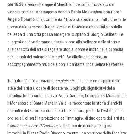
ore 18.30
e vedrà interagire il Maestro in persona, moderato dal
vicedirettore del Messaggero Veneto
Paolo Mosanghini
, con il prof.
Angelo Floramo
, che commenta: “Trovo straordinario il fatto che l’arte
possa dialogare con i luoghi storici di Cividale e che all’interno della
bellezza di una città possa emergere lo spirito di Giorgio Celiberti. Le
suggestioni diventeranno un’ispirazione alla bellezza della storia e
alla capacità dell’arte di regalare utopia, come è insito nella capacità
degli artisti del calibro di Celiberti”. Ad allietare la serata, un
accompagnamento musicale con la cantante lirica Selma Pasternak.
Tramature è un’esposizione
en plein air
dei celeberrimi cippi e delle
stele dell’artista, opere dislocate nei luoghi più significativi della
cittadina longobarda - piazza Paolo Diacono, la loggia del Municipio e
il Monastero di Santa Maria in Valle - a raccontare la storia di antichi
eserciti e del valoroso duca Gisulfo. E ancora, per tutta l’estate, nelle
ore serali, ci sarà la proiezione dell’immagine di due opere dell’artista,
l’
Amore nei cuori
e
Il Guerriero
, sulle facciate di due prestigiosi
immobili in Piazza Paolo Diacono, mentre una porzione della facciata