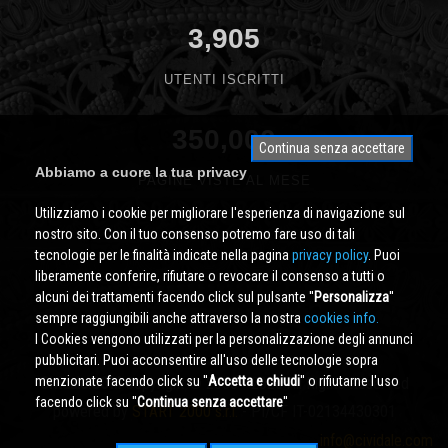
3,905
UTENTI ISCRITTI
350,000
Continua senza accettare
Abbiamo a cuore la tua privacy
PAGINE VISTE AL MESE
Utilizziamo i cookie per migliorare l'esperienza di navigazione sul
nostro sito. Con il tuo consenso potremo fare uso di tali
tecnologie per le finalità indicate nella pagina
privacy policy
. Puoi
liberamente conferire, rifiutare o revocare il consenso a tutti o
alcuni dei trattamenti facendo click sul pulsante ''
Personalizza
''
sempre raggiungibili anche attraverso la nostra
cookies info.
I Cookies vengono utilizzati per la personalizzazione degli annunci
pubblicitari. Puoi acconsentire all'uso delle tecnologie sopra
menzionate facendo click su ''
Accetta e chiudi
'' o rifiutarne l'uso
Cividale.COM
Copyright © 2000 - 2026 All Rights Reserved
facendo click su ''
Continua senza accettare
''
powered by
START 2000 s.r.l.
- PI/CF IT-02134430301
info@cividale.com