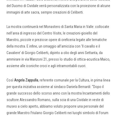
del Duomo di Cividale verrà personalizzata con la proiezione di alcune
immagini di arte sacra, sempre creazioni di Celiberti.
La mostra continuerà nel Monastero di Santa Maria in Valle: collocate
nell’area di ingresso del Centro Visite, le creazioni-gioiello del
Maestro, piccole e preziose opere di oreficeria legate alle tematiche
della mostra. E infine, un omaggio all’amicizia con ‘Il cavallo e il
Cavaliere’ di Giorgio Celiberti, dipinto a olio degli anni Settanta, da
ammirare in via Manzoni 21, presso lo studio di ottica-acustica Maico,
assieme alle iconiche croci e agli intramontabili cuori.
Così
Angela Zappulla
, referente comunale per la Cultura, in prima linea
per questa iniziativa assieme al sindaco Daniela Bernardi: “Dopo il
grande successo dello scorso anno con la mostra Incantamenti dello
scultore Alessandro Romano, sulla scia di una Cividale in veste di
museo a cielo aperto, abbiamo voluto proporre una personale del
grande Maestro Friulano Giorgio Celiberti nei luoghi simbolo di Forum