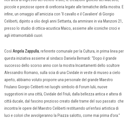
piccole e preziose opere di oreficeria legate alle tematiche della mostra. E
infine, un omaggio all’amicizia con ‘Il cavallo e il Cavaliere’ di Giorgio
Celiberti, dipinto a olio degli anni Settanta, da ammirare in via Manzoni 21,
presso lo studio di ottica-acustica Maico, assieme alle iconiche croci e
agli intramontabili cuori.
Così
Angela Zappulla
, referente comunale per la Cultura, in prima linea per
questa iniziativa assieme al sindaco Daniela Bernardi: “Dopo il grande
successo dello scorso anno con la mostra Incantamenti dello scultore
Alessandro Romano, sulla scia di una Cividale in veste di museo a cielo
aperto, abbiamo voluto proporre una personale del grande Maestro
Friulano Giorgio Celiberti nei luoghi simbolo di Forum Iulii, nuove
suggestioni in una città, Cividale del Friuli, dalla bellezza antica e altera di
città ducale, dal fascino prezioso creato dalle trame del suo passato che
incontra le opere del Maestro Celiberti restituendo un’enfasi artistica di
luci e colori che avvolgeranno la Piazza salotto, come mai prima d’ora.”