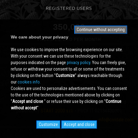
REGISTERED USERS
350,000
Continue without accepting
We care about your privacy
PAGES VIEWED PER MONTH
We use cookies to improve the browsing experience on our site.
With your consent we can use these technologies for the
purposes indicated on the page
privacy policy
. You can freely give,
refuse or withdraw your consent to all or some of the treatments
by clicking on the button ''
Customize
'' always reachable through
our
cookies info.
Cookies are used to personalize advertisements. You can consent
to the use of the technologies mentioned above by clicking on
''
Accept and close
'' or refuse their use by clicking on ''
Continue
Cividale.COM
Copyright © 2000 - 2026 All Rights Reserved
without accept
''
powered by
START 2000 s.r.l.
- PI/CF IT-02134430301
info@cividale.com
Customize
Accept and close