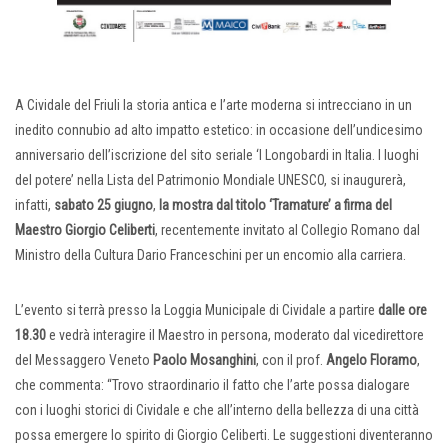
A Cividale del Friuli la storia antica e l’arte moderna si intrecciano in un
inedito connubio ad alto impatto estetico: in occasione dell’undicesimo
anniversario dell’iscrizione del sito seriale ‘I Longobardi in Italia. I luoghi
del potere’ nella Lista del Patrimonio Mondiale UNESCO, si inaugurerà,
infatti,
sabato 25 giugno
,
la mostra dal titolo ‘Tramature’ a firma del
Maestro Giorgio Celiberti
, recentemente invitato al Collegio Romano dal
Ministro della Cultura Dario Franceschini per un encomio alla carriera.
L’evento si terrà presso la Loggia Municipale di Cividale a partire
d
alle ore
18.30
e vedrà interagire il Maestro in persona, moderato dal vicedirettore
del Messaggero Veneto
Paolo Mosanghini
, con il prof.
Angelo Floramo
,
che commenta: “Trovo straordinario il fatto che l’arte possa dialogare
con i luoghi storici di Cividale e che all’interno della bellezza di una città
possa emergere lo spirito di Giorgio Celiberti. Le suggestioni diventeranno