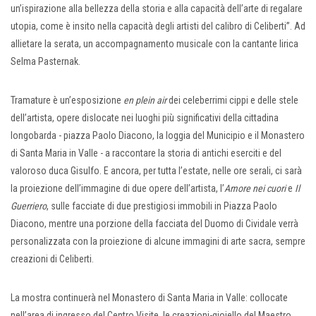
un’ispirazione alla bellezza della storia e alla capacità dell’arte di regalare
utopia, come è insito nella capacità degli artisti del calibro di Celiberti”. Ad
allietare la serata, un accompagnamento musicale con la cantante lirica
Selma Pasternak.
Tramature è un’esposizione
en plein air
dei celeberrimi cippi e delle stele
dell’artista, opere dislocate nei luoghi più significativi della cittadina
longobarda - piazza Paolo Diacono, la loggia del Municipio e il Monastero
di Santa Maria in Valle - a raccontare la storia di antichi eserciti e del
valoroso duca Gisulfo. E ancora, per tutta l’estate, nelle ore serali, ci sarà
la proiezione dell’immagine di due opere dell’artista, l’
Amore nei cuori
e
Il
Guerriero
, sulle facciate di due prestigiosi immobili in Piazza Paolo
Diacono, mentre una porzione della facciata del Duomo di Cividale verrà
personalizzata con la proiezione di alcune immagini di arte sacra, sempre
creazioni di Celiberti.
La mostra continuerà nel Monastero di Santa Maria in Valle: collocate
nell’area di ingresso del Centro Visite, le creazioni-gioiello del Maestro,