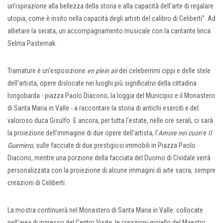
un’ispirazione alla bellezza della storia e alla capacità dell’arte di regalare
utopia, come è insito nella capacità degli artisti del calibro di Celiberti”. Ad
allietare la serata, un accompagnamento musicale con la cantante lirica
Selma Pasternak.
Tramature è un’esposizione
en plein air
dei celeberrimi cippi e delle stele
dell’artista, opere dislocate nei luoghi più significativi della cittadina
longobarda - piazza Paolo Diacono, la loggia del Municipio e il Monastero
di Santa Maria in Valle - a raccontare la storia di antichi eserciti e del
valoroso duca Gisulfo. E ancora, per tutta l’estate, nelle ore serali, ci sarà
la proiezione dell’immagine di due opere dell’artista, l’
Amore nei cuori
e
Il
Guerriero
, sulle facciate di due prestigiosi immobili in Piazza Paolo
Diacono, mentre una porzione della facciata del Duomo di Cividale verrà
personalizzata con la proiezione di alcune immagini di arte sacra, sempre
creazioni di Celiberti.
La mostra continuerà nel Monastero di Santa Maria in Valle: collocate
nell’area di ingresso del Centro Visite, le creazioni-gioiello del Maestro,