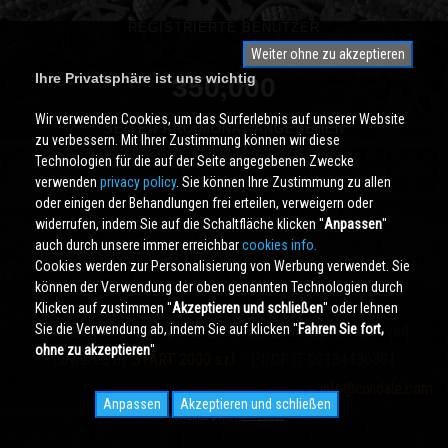
REGISTRIERTE BENUTZER
Weiter ohne zu akzeptieren
Ihre Privatsphäre ist uns wichtig
350,000
Wir verwenden Cookies, um das Surferlebnis auf unserer Website
SEITEN PRO MONAT ANGESEHEN
zu verbessern. Mit Ihrer Zustimmung können wir diese
Technologien für die auf der Seite angegebenen Zwecke
verwenden
privacy policy
. Sie können Ihre Zustimmung zu allen
oder einigen der Behandlungen frei erteilen, verweigern oder
widerrufen, indem Sie auf die Schaltfläche klicken ''
Anpassen
''
auch durch unsere immer erreichbar
cookies info.
Cookies werden zur Personalisierung von Werbung verwendet. Sie
können der Verwendung der oben genannten Technologien durch
Klicken auf zustimmen ''
Akzeptieren und schließen
'' oder lehnen
Sie die Verwendung ab, indem Sie auf klicken ''
Fahren Sie fort,
Cividale.COM
Copyright © 2000 - 2026 All Rights Reserved
ohne zu akzeptieren
''
powered by
START 2000 s.r.l.
- PI/CF IT-02134430301
info@cividale.com
Anpassen
Akzeptieren und schließen