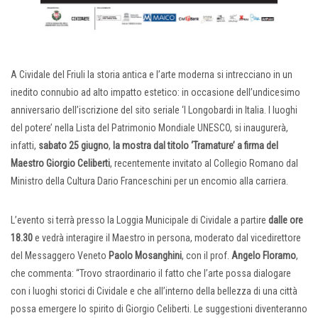
A Cividale del Friuli la storia antica e l’arte moderna si intrecciano in un
inedito connubio ad alto impatto estetico: in occasione dell’undicesimo
anniversario dell’iscrizione del sito seriale ‘I Longobardi in Italia. I luoghi
del potere’ nella Lista del Patrimonio Mondiale UNESCO, si inaugurerà,
infatti,
sabato 25 giugno
,
la mostra dal titolo ‘Tramature’ a firma del
Maestro Giorgio Celiberti
, recentemente invitato al Collegio Romano dal
Ministro della Cultura Dario Franceschini per un encomio alla carriera.
L’evento si terrà presso la Loggia Municipale di Cividale a partire
d
alle ore
18.30
e vedrà interagire il Maestro in persona, moderato dal vicedirettore
del Messaggero Veneto
Paolo Mosanghini
, con il prof.
Angelo Floramo
,
che commenta: “Trovo straordinario il fatto che l’arte possa dialogare
con i luoghi storici di Cividale e che all’interno della bellezza di una città
possa emergere lo spirito di Giorgio Celiberti. Le suggestioni diventeranno