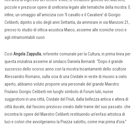
piccole e preziose opere di oreficeria legate alle tematiche della mostra. E
infine, un omaggio all’amicizia con ‘Il cavallo e il Cavaliere’ di Giorgio
Celiberti, dipinto a olio degli anni Settanta, da ammirare in via Manzoni 21,
presso lo studio di ottica-acustica Maico, assieme alle iconiche croci e
agli intramontabili cuori.
Così
Angela Zappulla
, referente comunale per la Cultura, in prima linea per
questa iniziativa assieme al sindaco Daniela Bernardi: “Dopo il grande
successo dello scorso anno con la mostra Incantamenti dello scultore
Alessandro Romano, sulla scia di una Cividale in veste di museo a cielo
aperto, abbiamo voluto proporre una personale del grande Maestro
Friulano Giorgio Celiberti nei luoghi simbolo di Forum Iulii, nuove
suggestioni in una città, Cividale del Friuli, dalla bellezza antica e altera di
città ducale, dal fascino prezioso creato dalle trame del suo passato che
incontra le opere del Maestro Celiberti restituendo un’enfasi artistica di
luci e colori che avvolgeranno la Piazza salotto, come mai prima d’ora.”