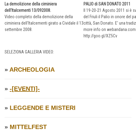
La demolizione della ciminiera
PALIO di SAN DONATO 2011
dell'Italcementi 13/092008.
Il 19-20-21 Agosto 2011 si è sv
Video completo della demolizione della
del Friuli il Palio in onore del 
ciminiera dell'Italcementi girato a Cividale il 13
città, San Donato. E' una tradiz
settembre 2008.
more info on webandana.com 
http://goo.gl/XZ5Cv
SELEZIONA GALLERIA VIDEO:
»
ARCHEOLOGIA
»
-[EVENTI]-
»
LEGGENDE E MISTERI
»
MITTELFEST