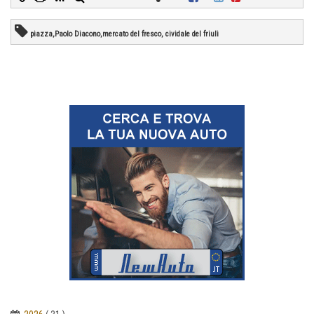
piazza,Paolo Diacono,mercato del fresco, cividale del friuli