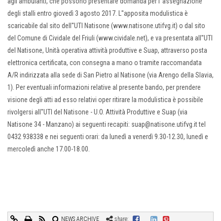
agli ambulanti, che possono presentare domanda per l''assegnazione
degli stalli entro giovedì 3 agosto 2017. L''apposita modulistica è
scaricabile dal sito dell''UTI Natisone (www.natisone.utifvg.it) o dal sito
del Comune di Cividale del Friuli (www.cividale.net), e va presentata all''UTI
del Natisone, Unità operativa attività produttive e Suap, attraverso posta
elettronica certificata, con consegna a mano o tramite raccomandata
A/R indirizzata alla sede di San Pietro al Natisone (via Arengo della Slavia,
1). Per eventuali informazioni relative al presente bando, per prendere
visione degli atti ad esso relativi oper ritirare la modulistica è possibile
rivolgersi all''UTI del Natisone - U.O. Attività Produttive e Suap (via
Natisone 34 - Manzano) ai seguenti recapiti: suap@natisone.utifvg.it tel
0432 938338 e nei seguenti orari: da lunedì a venerdì 9.30-12.30, lunedì e
mercoledì anche 17.00-18.00.
NEWS ARCHIVE
share: