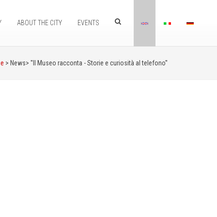
Y
ABOUT THE CITY
EVENTS
e
> News>
''Il Museo racconta - Storie e curiosità al telefono''