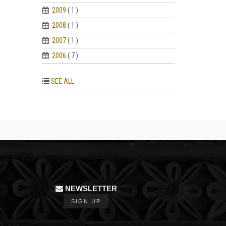
2009
( 1 )
2008
( 1 )
2007
( 1 )
2006
( 7 )
SEE ALL
NEWSLETTER
SIGN UP