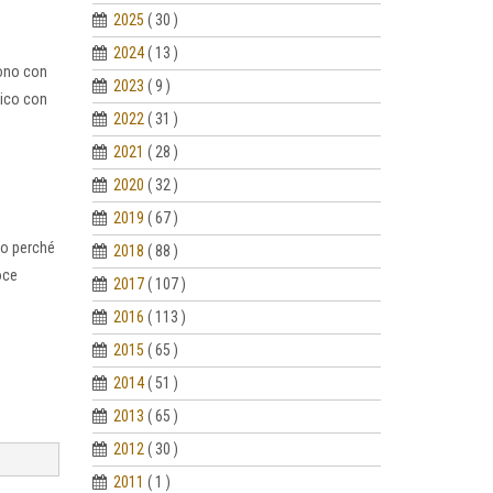
2025
( 30 )
2024
( 13 )
fono con
2023
( 9 )
nico con
2022
( 31 )
2021
( 28 )
2020
( 32 )
2019
( 67 )
eo perché
2018
( 88 )
oce
2017
( 107 )
2016
( 113 )
2015
( 65 )
2014
( 51 )
2013
( 65 )
2012
( 30 )
2011
( 1 )