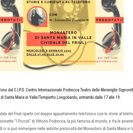
o dal C.I.P.S. Centro Internazionale Podrecca Teatro delle Meraviglie Signorell
i Santa Maria in Valle/Tempietto Longobardo, entrambi dalle 17 alle 19.
dale del Friuli riparte col doppio appuntamento telefonico con le storie al telef
ionette "I Piccoli" di Vittorio Podrecca, la più famosa al mondo, e fra le avvent
ledì ci si può immergere nelle antiche preziosità del Monastero di Santa Maria in V