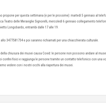
ono propone per questa settimana (e per le prossime): martedì 5 gennaio al tele
cca Teatro delle Meraviglie Signorelli, mercoledì 6 gennaio collegamento telefo
ietto Longobardo, entrambi dalle 17 alle 19.
 allo 3477581734 e poi saranno richiamati per una chiacchierata culturale.
ne della chiusura dei musei causa Covid: le persone non possono andare al mus
oi confini fisici e raggiunga le persone tramite un contatto telefonico con una v
mo vedere con i nostri occhi alla riapertura dei musei.