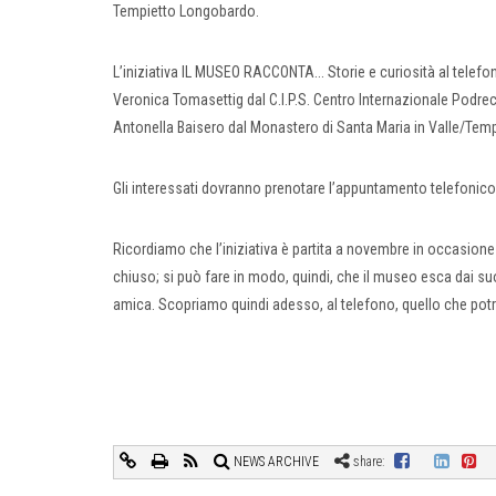
Tempietto Longobardo.
L’iniziativa IL MUSEO RACCONTA... Storie e curiosità al telef
Veronica Tomasettig dal C.I.P.S. Centro Internazionale Podre
Antonella Baisero dal Monastero di Santa Maria in Valle/Temp
Gli interessati dovranno prenotare l’appuntamento telefonico
Ricordiamo che l’iniziativa è partita a novembre in occasio
chiuso; si può fare in modo, quindi, che il museo esca dai su
amica. Scopriamo quindi adesso, al telefono, quello che potre
NEWS ARCHIVE
share: