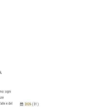
i,
ono: ogni
ure
alle e del
2026
( 31 )