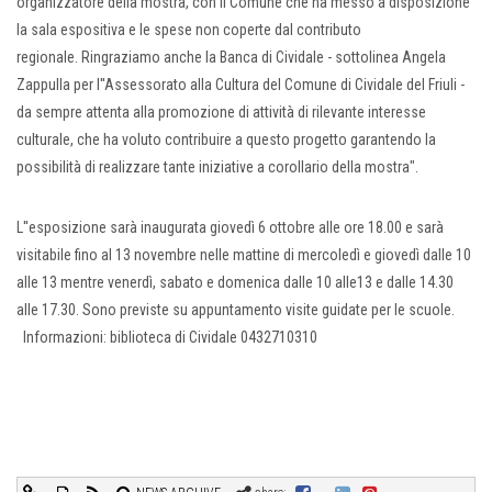
organizzatore della mostra, con il Comune che ha messo a disposizione
la sala espositiva e le spese non coperte dal contributo
regionale. Ringraziamo anche la Banca di Cividale - sottolinea Angela
Zappulla per l''Assessorato alla Cultura del Comune di Cividale del Friuli -
da sempre attenta alla promozione di attività di rilevante interesse
culturale, che ha voluto contribuire a questo progetto garantendo la
possibilità di realizzare tante iniziative a corollario della mostra".
L''esposizione sarà inaugurata giovedì 6 ottobre alle ore 18.00 e sarà
visitabile fino al 13 novembre nelle mattine di mercoledì e giovedì dalle 10
alle 13 mentre venerdì, sabato e domenica dalle 10 alle13 e dalle 14.30
alle 17.30. Sono previste su appuntamento visite guidate per le scuole.
Informazioni: biblioteca di Cividale 0432710310