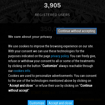
3,905
REGISTERED USERS
350,000
Continue without accepting
We care about your privacy
PAGES VIEWED PER MONTH
We use cookies to improve the browsing experience on our site.
With your consent we can use these technologies for the
purposes indicated on the page
privacy policy
. You can freely give,
refuse or withdraw your consent to all or some of the treatments
by clicking on the button ''
Customize
'' always reachable through
our
cookies info.
Cookies are used to personalize advertisements. You can consent
to the use of the technologies mentioned above by clicking on
''
Accept and close
'' or refuse their use by clicking on ''
Continue
Cividale.COM
Copyright © 2000 - 2026 All Rights Reserved
without accept
''
powered by
START 2000 s.r.l.
- PI/CF IT-02134430301
info@cividale.com
Customize
Accept and close