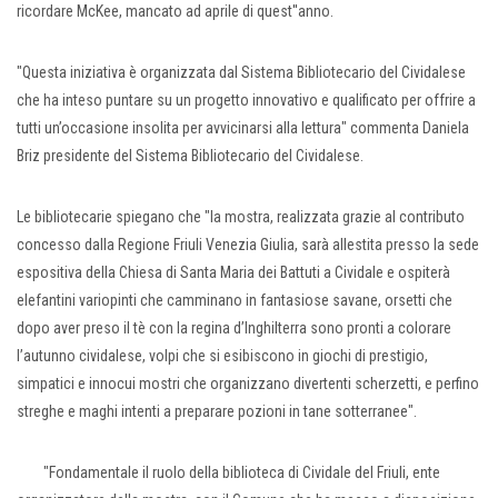
ricordare McKee, mancato ad aprile di quest''anno.
"Questa iniziativa è organizzata dal Sistema Bibliotecario del Cividalese
che ha inteso puntare su un progetto innovativo e qualificato per offrire a
tutti un’occasione insolita per avvicinarsi alla lettura" commenta Daniela
Briz presidente del Sistema Bibliotecario del Cividalese.
Le bibliotecarie spiegano che "la mostra, realizzata grazie al contributo
concesso dalla Regione Friuli Venezia Giulia, sarà allestita presso la sede
espositiva della Chiesa di Santa Maria dei Battuti a Cividale e ospiterà
elefantini variopinti che camminano in fantasiose savane, orsetti che
dopo aver preso il tè con la regina d’Inghilterra sono pronti a colorare
l’autunno cividalese, volpi che si esibiscono in giochi di prestigio,
simpatici e innocui mostri che organizzano divertenti scherzetti, e perfino
streghe e maghi intenti a preparare pozioni in tane sotterranee".
"Fondamentale il ruolo della biblioteca di Cividale del Friuli, ente