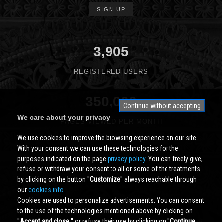
SIGN UP
3,905
REGISTERED USERS
350,000
Continue without accepting
We care about your privacy
PAGES VIEWED PER MONTH
We use cookies to improve the browsing experience on our site.
With your consent we can use these technologies for the
purposes indicated on the page
privacy policy
. You can freely give,
refuse or withdraw your consent to all or some of the treatments
by clicking on the button ''
Customize
'' always reachable through
our
cookies info.
Cookies are used to personalize advertisements. You can consent
to the use of the technologies mentioned above by clicking on
''
Accept and close
'' or refuse their use by clicking on ''
Continue