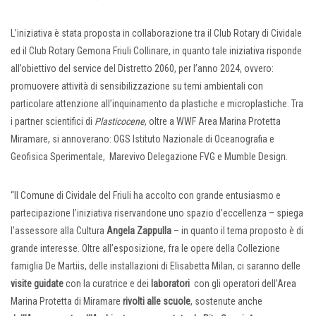
L’iniziativa è stata proposta in collaborazione tra il Club Rotary di Cividale
ed il Club Rotary Gemona Friuli Collinare, in quanto tale iniziativa risponde
all’obiettivo del service del Distretto 2060, per l’anno 2024, ovvero:
promuovere attività di sensibilizzazione su temi ambientali con
particolare attenzione all’inquinamento da plastiche e microplastiche. Tra
i partner scientifici di
Plasticocene
, oltre a WWF Area Marina Protetta
Miramare, si annoverano: OGS Istituto Nazionale di Oceanografia e
Geofisica Sperimentale, Marevivo Delegazione FVG e Mumble Design.
“Il Comune di Cividale del Friuli ha accolto con grande entusiasmo e
partecipazione l’iniziativa riservandone uno spazio d’eccellenza – spiega
l’assessore alla Cultura
Angela Zappulla
– in quanto il tema proposto è di
grande interesse. Oltre all’esposizione, fra le opere della Collezione
famiglia De Martiis, delle installazioni di Elisabetta Milan, ci saranno delle
visite guidate
con la curatrice e dei
laboratori
con gli operatori dell’Area
Marina Protetta di Miramare
rivolti alle scuole
, sostenute anche