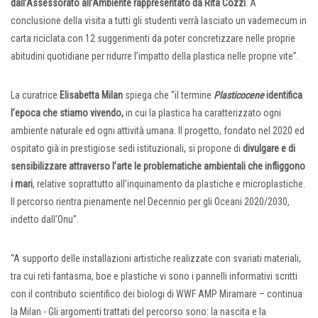
dall’Assessorato all’Ambiente rappresentato da Rita Cozzi
. A
conclusione della visita a tutti gli studenti verrà lasciato un vademecum in
carta riciclata con 12 suggerimenti da poter concretizzare nelle proprie
abitudini quotidiane per ridurre l’impatto della plastica nelle proprie vite”.
La curatrice
Elisabetta Milan
spiega che “il termine
Plasticocene
identifica
l’epoca che stiamo vivendo,
in cui la plastica ha caratterizzato ogni
ambiente naturale ed ogni attività umana. Il progetto, fondato nel 2020 ed
ospitato già in prestigiose sedi istituzionali, si propone di
divulgare e di
sensibilizzare attraverso l’arte le problematiche ambientali che infliggono
i mari
, relative soprattutto all’inquinamento da plastiche e microplastiche.
Il percorso rientra pienamente nel Decennio per gli Oceani 2020/2030,
indetto dall’Onu”.
“A supporto delle installazioni artistiche realizzate con svariati materiali,
tra cui reti fantasma, boe e plastiche vi sono i pannelli informativi scritti
con il contributo scientifico dei biologi di WWF AMP Miramare – continua
la Milan - Gli argomenti trattati del percorso sono: la nascita e la