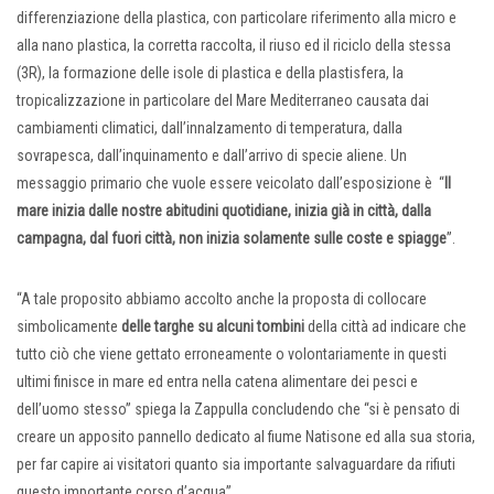
differenziazione della plastica, con particolare riferimento alla micro e
alla nano plastica, la corretta raccolta, il riuso ed il riciclo della stessa
(3R), la formazione delle isole di plastica e della plastisfera, la
tropicalizzazione in particolare del Mare Mediterraneo causata dai
cambiamenti climatici, dall’innalzamento di temperatura, dalla
sovrapesca, dall’inquinamento e dall’arrivo di specie aliene. Un
messaggio primario che vuole essere veicolato dall’esposizione è “
Il
mare inizia dalle nostre abitudini quotidiane, inizia già in città, dalla
campagna, dal fuori città, non inizia solamente sulle coste e spiagge
”.
“A tale proposito abbiamo accolto anche la proposta di collocare
simbolicamente
delle targhe su alcuni tombini
della città ad indicare che
tutto ciò che viene gettato erroneamente o volontariamente in questi
ultimi finisce in mare ed entra nella catena alimentare dei pesci e
dell’uomo stesso” spiega la Zappulla concludendo che “si è pensato di
creare un apposito pannello dedicato al fiume Natisone ed alla sua storia,
per far capire ai visitatori quanto sia importante salvaguardare da rifiuti
questo importante corso d’acqua”.