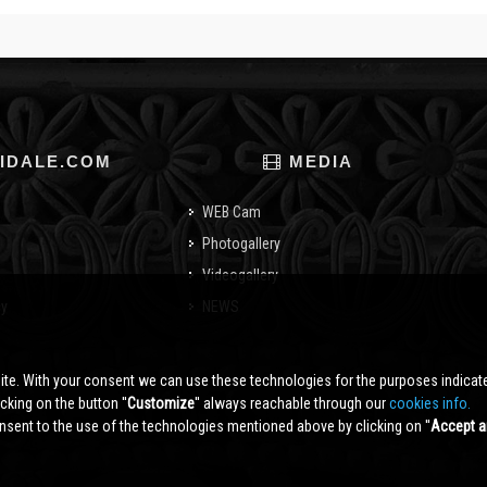
IDALE.COM
MEDIA
WEB Cam
Photogallery
Videogallery
cy
NEWS
o
ite. With your consent we can use these technologies for the purposes indica
king on the button ''
Customize
'' always reachable through our
cookies info.
sent to the use of the technologies mentioned above by clicking on ''
Accept a