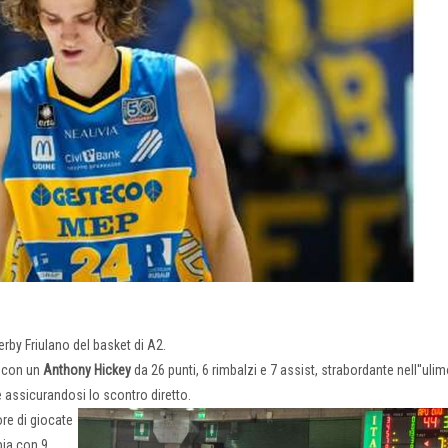
Derby Friulano del basket di A2.
, con un
Anthony
Hickey
da 26 punti, 6 rimbalzi e 7 assist, strabordante nell''uli
 e assicurandosi lo scontro diretto.
ore di giocate
pia con 9