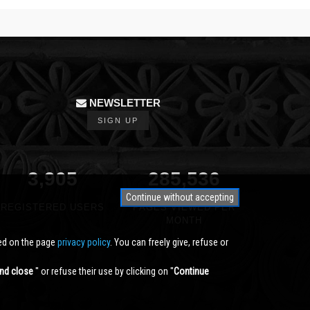
NEWSLETTER
SIGN UP
3,905
350,000
Continue without accepting
REGISTERED USERS
PAGES VIEWED PER
MONTH
ted on the page
privacy policy
. You can freely give, refuse or
nd close
'' or refuse their use by clicking on ''
Continue