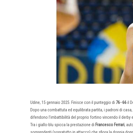
Udine, 15 gennaio 2025. Finisce con il punteggio di
76
–
66
il 
Dopo una combattuta ed equilibrata partita, i padroni di casa
difendono l’imbattibilità del proprio fortino vincendo il derby
Tra i giallo-blu spicca la prestazione di
Francesco
Ferrari
, aut
sorprendenti (sopratutto in attacco) che sfiora la doppia dop