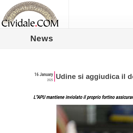
News
16 January
Udine si aggiudica il d
2025
L''APU mantiene inviolato il proprio fortino assicuran