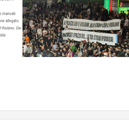
no mancati
one allegato
l friulano. Dai
tile