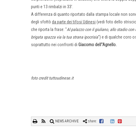
punti e 13 rimbalzi in 33’.
A differenza di quanto riportato dalla stampa locale non so
degli sfottò
da parte dei tifosi Udinesi
(vedi foto dello strisci
che riporta la frase: "
Al palazzo con il giuliano, allo stadio con i
brigata spazza via la tua strana ipocrisia
") e di qualche coro os
soprattutto nei confronti di
Giacomo dell''Agnello.
foto credit tuttoudinese.it
NEWS ARCHIVE
share: