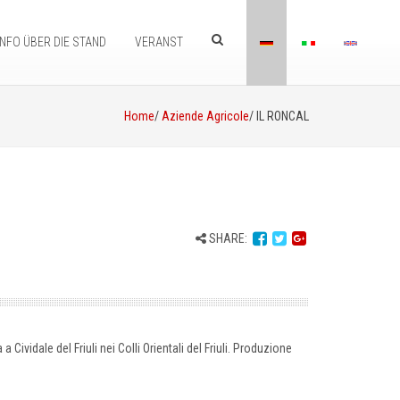
INFO ÜBER DIE STAND
VERANST
Home
/
Aziende Agricole
/ IL RONCAL
SHARE:
a Cividale del Friuli nei Colli Orientali del Friuli. Produzione