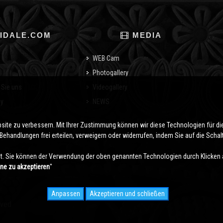
IDALE.COM
MEDIA
WEB Cam
Photogallery
 Sie uns
Videogallery
cy
NEWS
o
bsite zu verbessern. Mit Ihrer Zustimmung können wir diese Technologien für 
ehandlungen frei erteilen, verweigern oder widerrufen, indem Sie auf die Schaltf
. Sie können der Verwendung der oben genannten Technologien durch Klicken 
hne zu akzeptieren
''
Anpassen
Akzeptieren und schließen
rved