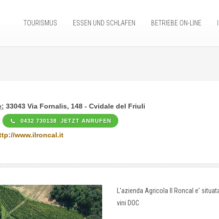
TOURISMUS
ESSEN UND SCHLAFEN
BETRIEBE ON-LINE
:
33043 Via Fornalis, 148 - Cvidale del Friuli
0432 730138 JETZT ANRUFEN
ttp://www.ilroncal.it
L'azienda Agricola Il Roncal e' situata 
vini DOC