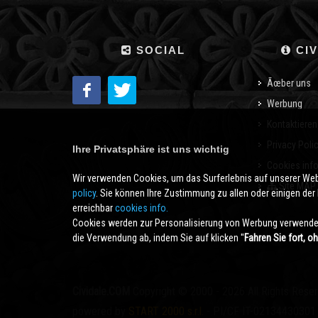
SOCIAL
CIV
Ãœber uns
Werbung
Kontaktieren
Privacy Poli
Ihre Privatsphäre ist uns wichtig
Cookies inf
Wir verwenden Cookies, um das Surferlebnis auf unserer We
Site MAP
policy
. Sie können Ihre Zustimmung zu allen oder einigen der B
erreichbar
cookies info.
Cookies werden zur Personalisierung von Werbung verwendet
die Verwendung ab, indem Sie auf klicken ''
Fahren Sie fort, o
Cividale.COM
Copyright © 2000 - 2026 All Rights Rese
powered by
START 2000 s.r.l.
- PI/CF IT-02134430301