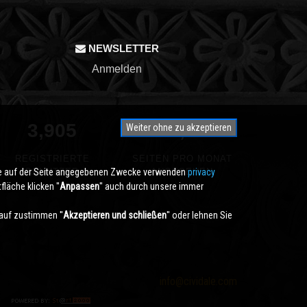
NEWSLETTER
Anmelden
3,905
331,582
Weiter ohne zu akzeptieren
REGISTRIERTE
SEITEN PRO MONAT
die auf der Seite angegebenen Zwecke verwenden
BENUTZER
ANGESEHEN
privacy
läche klicken ''
Anpassen
'' auch durch unsere immer
auf zustimmen ''
Akzeptieren und schließen
'' oder lehnen Sie
info@cividale.com