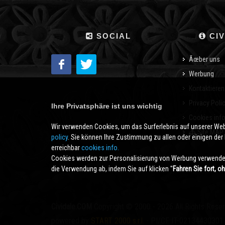
SOCIAL
CIV
Ãœber uns
Werbung
Kontaktieren
Privacy Poli
Ihre Privatsphäre ist uns wichtig
Cookies inf
Wir verwenden Cookies, um das Surferlebnis auf unserer We
Site MAP
policy
. Sie können Ihre Zustimmung zu allen oder einigen der B
erreichbar
cookies info.
Cookies werden zur Personalisierung von Werbung verwendet
die Verwendung ab, indem Sie auf klicken ''
Fahren Sie fort, o
Cividale.COM
Copyright © 2000 - 2026 All Rights Rese
powered by
START 2000 s.r.l.
- PI/CF IT-02134430301