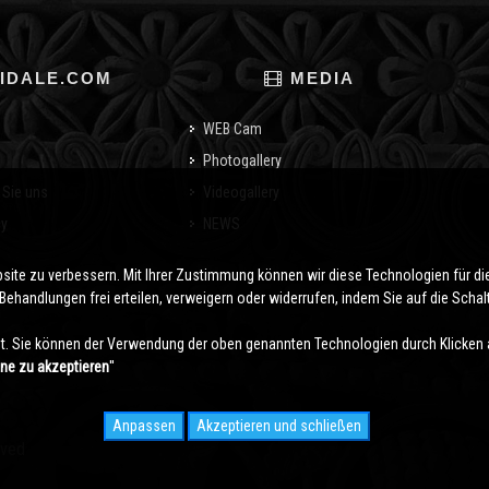
IDALE.COM
MEDIA
WEB Cam
Photogallery
 Sie uns
Videogallery
cy
NEWS
o
bsite zu verbessern. Mit Ihrer Zustimmung können wir diese Technologien für 
ehandlungen frei erteilen, verweigern oder widerrufen, indem Sie auf die Schaltf
. Sie können der Verwendung der oben genannten Technologien durch Klicken 
hne zu akzeptieren
''
Anpassen
Akzeptieren und schließen
rved