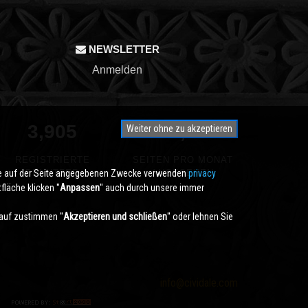
NEWSLETTER
Anmelden
3,905
350,000
Weiter ohne zu akzeptieren
REGISTRIERTE
SEITEN PRO MONAT
die auf der Seite angegebenen Zwecke verwenden
BENUTZER
ANGESEHEN
privacy
läche klicken ''
Anpassen
'' auch durch unsere immer
auf zustimmen ''
Akzeptieren und schließen
'' oder lehnen Sie
info@cividale.com