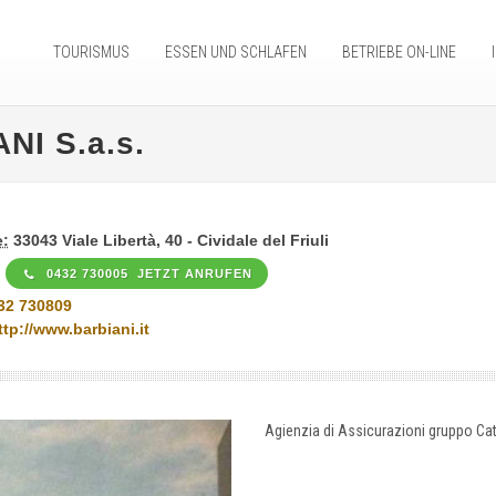
TOURISMUS
ESSEN UND SCHLAFEN
BETRIEBE ON-LINE
I S.a.s.
:
33043 Viale Libertà, 40 - Cividale del Friuli
0432 730005 JETZT ANRUFEN
32 730809
ttp://www.barbiani.it
Agienzia di Assicurazioni gruppo Cat