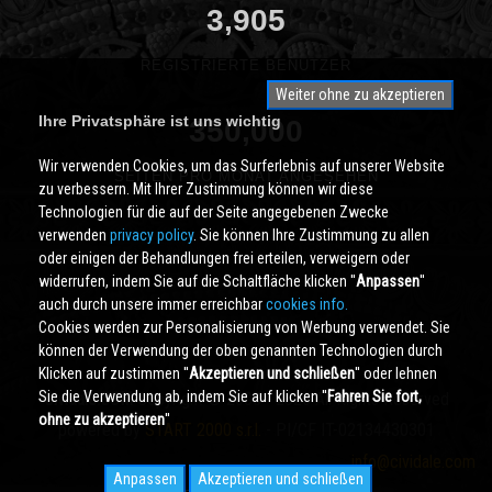
3,905
REGISTRIERTE BENUTZER
Weiter ohne zu akzeptieren
Ihre Privatsphäre ist uns wichtig
350,000
Wir verwenden Cookies, um das Surferlebnis auf unserer Website
SEITEN PRO MONAT ANGESEHEN
zu verbessern. Mit Ihrer Zustimmung können wir diese
Technologien für die auf der Seite angegebenen Zwecke
verwenden
privacy policy
. Sie können Ihre Zustimmung zu allen
oder einigen der Behandlungen frei erteilen, verweigern oder
widerrufen, indem Sie auf die Schaltfläche klicken ''
Anpassen
''
auch durch unsere immer erreichbar
cookies info.
Cookies werden zur Personalisierung von Werbung verwendet. Sie
können der Verwendung der oben genannten Technologien durch
Klicken auf zustimmen ''
Akzeptieren und schließen
'' oder lehnen
Sie die Verwendung ab, indem Sie auf klicken ''
Fahren Sie fort,
Cividale.COM
Copyright © 2000 - 2026 All Rights Reserved
ohne zu akzeptieren
''
powered by
START 2000 s.r.l.
- PI/CF IT-02134430301
info@cividale.com
Anpassen
Akzeptieren und schließen