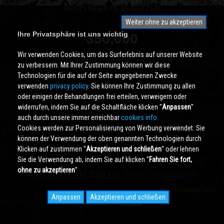
REGISTRIERTE BENUTZER
Weiter ohne zu akzeptieren
Ihre Privatsphäre ist uns wichtig
350,000
Wir verwenden Cookies, um das Surferlebnis auf unserer Website
SEITEN PRO MONAT ANGESEHEN
zu verbessern. Mit Ihrer Zustimmung können wir diese
Technologien für die auf der Seite angegebenen Zwecke
verwenden
privacy policy
. Sie können Ihre Zustimmung zu allen
oder einigen der Behandlungen frei erteilen, verweigern oder
widerrufen, indem Sie auf die Schaltfläche klicken ''
Anpassen
''
auch durch unsere immer erreichbar
cookies info.
Cookies werden zur Personalisierung von Werbung verwendet. Sie
können der Verwendung der oben genannten Technologien durch
Klicken auf zustimmen ''
Akzeptieren und schließen
'' oder lehnen
Sie die Verwendung ab, indem Sie auf klicken ''
Fahren Sie fort,
Cividale.COM
Copyright © 2000 - 2026 All Rights Reserved
ohne zu akzeptieren
''
powered by
START 2000 s.r.l.
- PI/CF IT-02134430301
info@cividale.com
Anpassen
Akzeptieren und schließen