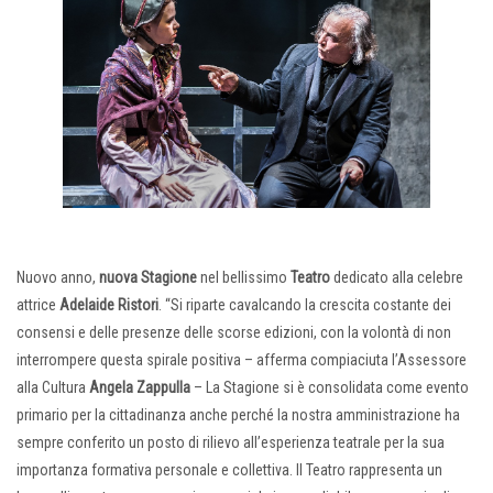
Nuovo anno,
nuova Stagione
nel bellissimo
Teatro
dedicato alla celebre
attrice
Adelaide Ristori
. “Si riparte cavalcando la crescita costante dei
consensi e delle presenze delle scorse edizioni, con la volontà di non
interrompere questa spirale positiva – afferma compiaciuta l’Assessore
alla Cultura
Angela Zappulla
– La Stagione si è consolidata come evento
primario per la cittadinanza anche perché la nostra amministrazione ha
sempre conferito un posto di rilievo all’esperienza teatrale per la sua
importanza formativa personale e collettiva. Il Teatro rappresenta un