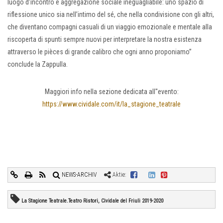
luogo d’incontro e aggregazione sociale ineguagliabile: uno spazio di
riflessione unico sia nell’intimo del sé, che nella condivisione con gli altri,
che diventano compagni casuali di un viaggio emozionale e mentale alla
riscoperta di spunti sempre nuovi per interpretare la nostra esistenza
attraverso le pièces di grande calibro che ogni anno proponiamo”
conclude la Zappulla.
Maggiori info nella sezione dedicata all''evento:
https://www.cividale.com/it/la_stagione_teatrale
NEWS-ARCHIV
Aktie:
La Stagione Teatrale.Teatro Ristori, Cividale del Friuli 2019-2020