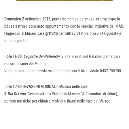
Domenica 2 settembre 2018
, prima domenica del mese, ritorna dopo la
pausa estiva il consueto appuntamento con le speciali iniziative del MAN:
l’ingresso al Museo sarà
gratuito
per tutti i visitatori, con visite guidate e
musica per tutti
-
ore 16.30:
Le pietre dei Patriarchi.
Visita ai resti del Palazzo patriarcale
nei sotterranei del Museo.
Visita guidata con prenotazione obbligatoria MAN Cividale 0432 700700
- ore 17.30: INVASIONI MUSICALI - Musica nelle sale
Il
Trio Di Lena
(Conservatorio Statale di Musica "J. Tomadini" di Udine),
porterà musiche per chitarra, violino e flauto nelle sale del Museo.