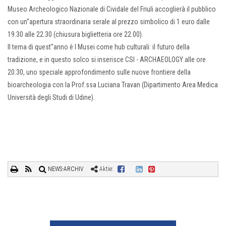
Museo Archeologico Nazionale di Cividale del Friuli accoglierà il pubblico
con un''apertura straordinaria serale al prezzo simbolico di 1 euro dalle
19.30 alle 22.30 (chiusura biglietteria ore 22.00).
Il tema di quest''anno è I Musei come hub culturali: il futuro della
tradizione, e in questo solco si inserisce CSI - ARCHAEOLOGY alle ore
20.30, uno speciale approfondimento sulle nuove frontiere della
bioarcheologia con la Prof.ssa Luciana Travan (Dipartimento Area Medica
Università degli Studi di Udine).
NEWS-ARCHIV
Aktie: