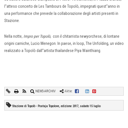
l''atteso concerto de Les Tambours de Topolò, impegnati quest''anno in
una performance che prevede la collaborazione degli artisti presenti in
Stazione.
Nella notte,
Impro per Topolò
, con il chitarrista newyorchese, di lontane
origini carniche, Lucio Menegon. In paese, in loop, The Unfolding, un video
realizzato a Topolò dall''artista thailandese Piya Wainthiang.
NEWS-ARCHIV
Aktie:
Stazione di Topolò - Postaja Topolove, edizione 2017, sabato 15 luglio