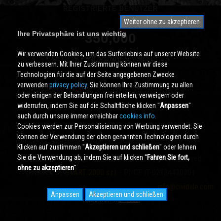
REGISTRIERTE BENUTZER
Weiter ohne zu akzeptieren
Ihre Privatsphäre ist uns wichtig
350,000
Wir verwenden Cookies, um das Surferlebnis auf unserer Website
SEITEN PRO MONAT ANGESEHEN
zu verbessern. Mit Ihrer Zustimmung können wir diese
Technologien für die auf der Seite angegebenen Zwecke
verwenden
privacy policy
. Sie können Ihre Zustimmung zu allen
oder einigen der Behandlungen frei erteilen, verweigern oder
widerrufen, indem Sie auf die Schaltfläche klicken ''
Anpassen
''
auch durch unsere immer erreichbar
cookies info.
Cookies werden zur Personalisierung von Werbung verwendet. Sie
können der Verwendung der oben genannten Technologien durch
Klicken auf zustimmen ''
Akzeptieren und schließen
'' oder lehnen
Sie die Verwendung ab, indem Sie auf klicken ''
Fahren Sie fort,
Cividale.COM
Copyright © 2000 - 2026 All Rights Reserved
ohne zu akzeptieren
''
powered by
START 2000 s.r.l.
- PI/CF IT-02134430301
info@cividale.com
Anpassen
Akzeptieren und schließen