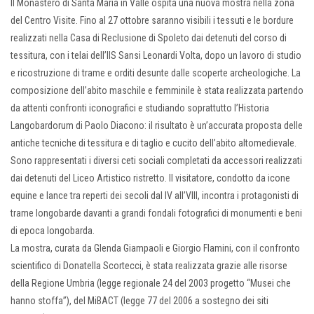
Il Monastero di Santa Maria in Valle ospita una nuova mostra nella zona
del Centro Visite. Fino al 27 ottobre saranno visibili i tessuti e le bordure
realizzati nella Casa di Reclusione di Spoleto dai detenuti del corso di
tessitura, con i telai dell’IIS Sansi Leonardi Volta, dopo un lavoro di studio
e ricostruzione di trame e orditi desunte dalle scoperte archeologiche. La
composizione dell’abito maschile e femminile è stata realizzata partendo
da attenti confronti iconografici e studiando soprattutto l’Historia
Langobardorum di Paolo Diacono: il risultato è un’accurata proposta delle
antiche tecniche di tessitura e di taglio e cucito dell’abito altomedievale.
Sono rappresentati i diversi ceti sociali completati da accessori realizzati
dai detenuti del Liceo Artistico ristretto. Il visitatore, condotto da icone
equine e lance tra reperti dei secoli dal IV all’VIII, incontra i protagonisti di
trame longobarde davanti a grandi fondali fotografici di monumenti e beni
di epoca longobarda.
La mostra, curata da Glenda Giampaoli e Giorgio Flamini, con il confronto
scientifico di Donatella Scortecci, è stata realizzata grazie alle risorse
della Regione Umbria (legge regionale 24 del 2003 progetto “Musei che
hanno stoffa”), del MiBACT (legge 77 del 2006 a sostegno dei siti