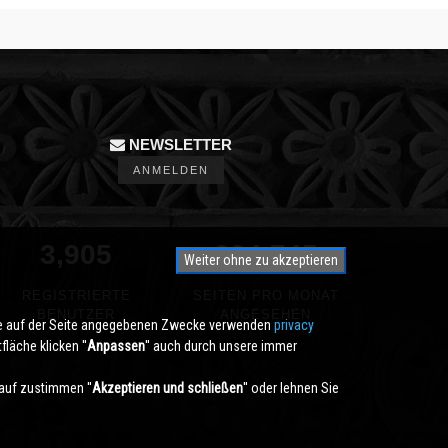
NEWSLETTER
ANMELDEN
3,905
350,000
Weiter ohne zu akzeptieren
REGISTRIERTE
SEITEN PRO MONAT
BENUTZER
ANGESEHEN
die auf der Seite angegebenen Zwecke verwenden
privacy
läche klicken ''
Anpassen
'' auch durch unsere immer
auf zustimmen ''
Akzeptieren und schließen
'' oder lehnen Sie