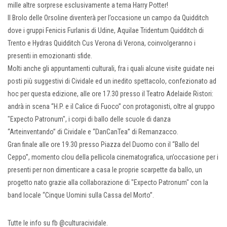
mille altre sorprese esclusivamente a tema Harry Potter!
Il Brolo delle Orsoline diventerà per l’occasione un campo da Quidditch
dove i gruppi Fenicis Furlanis di Udine, Aquilae Tridentum Quidditch di
Trento e Hydras Quidditch Cus Verona di Verona, coinvolgeranno i
presenti in emozionanti sfide.
Molti anche gli appuntamenti culturali, fra i quali alcune visite guidate nei
posti più suggestivi di Cividale ed un inedito spettacolo, confezionato ad
hoc per questa edizione, alle ore 17.30 presso il Teatro Adelaide Ristori:
andrà in scena “H.P. e il Calice di Fuoco” con protagonisti, oltre al gruppo
"Expecto Patronum", i corpi di ballo delle scuole di danza
“Arteinventando” di Cividale e “DanCanTea” di Remanzacco.
Gran finale alle ore 19.30 presso Piazza del Duomo con il “Ballo del
Ceppo”, momento clou della pellicola cinematografica, un’occasione per i
presenti per non dimenticare a casa le proprie scarpette da ballo, un
progetto nato grazie alla collaborazione di "Expecto Patronum" con la
band locale “Cinque Uomini sulla Cassa del Morto”.
Tutte le info su fb @culturacividale.