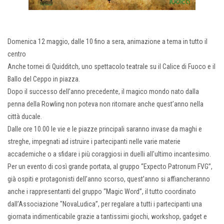
Domenica 12 maggio, dalle 10 fino a sera, animazione a tema in tutto il
centro
Anche tornei di Quidditch, uno spettacolo teatrale su il Calice di Fuoco e il
Ballo del Ceppo in piazza.
Dopo il successo dell’anno precedente, il magico mondo nato dalla
penna della Rowling non poteva non ritornare anche quest’anno nella
città ducale.
Dalle ore 10.00 le vie e le piazze principali saranno invase da maghi e
streghe, impegnati ad istruire i partecipanti nelle varie materie
accademiche o a sfidare i più coraggiosi in duelli all’ultimo incantesimo.
Per un evento di così grande portata, al gruppo “Expecto Patronum FVG”,
già ospiti e protagonisti dell’anno scorso, quest’anno si affiancheranno
anche i rappresentanti del gruppo “Magic Word”, il tutto coordinato
dall’Associazione "NovaLudica”, per regalare a tutti i partecipanti una
giornata indimenticabile grazie a tantissimi giochi, workshop, gadget e