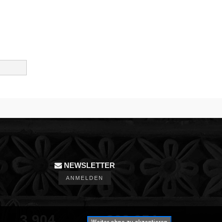
NEWSLETTER
ANMELDEN
3,904
350,000