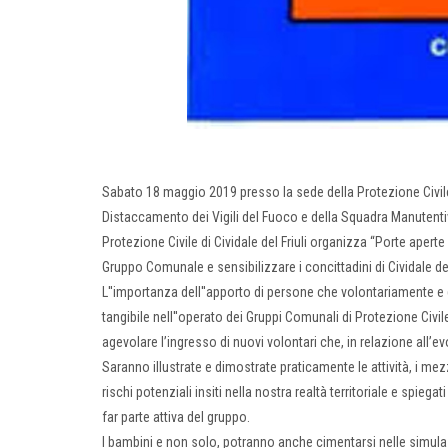
Sabato 18 maggio 2019 presso la sede della Protezione Civile 
Distaccamento dei Vigili del Fuoco e della Squadra Manutentiv
Protezione Civile di Cividale del Friuli organizza “Porte aperte 
Gruppo Comunale e sensibilizzare i concittadini di Cividale del F
L''importanza dell''apporto di persone che volontariamente e
tangibile nell''operato dei Gruppi Comunali di Protezione Civil
agevolare l’ingresso di nuovi volontari che, in relazione all’
Saranno illustrate e dimostrate praticamente le attività, i me
rischi potenziali insiti nella nostra realtà territoriale e spiegat
far parte attiva del gruppo.
I bambini e non solo, potranno anche cimentarsi nelle simulazi