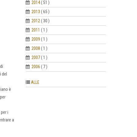
2014
( 51 )
2013
( 65 )
2012
( 30 )
2011
( 1 )
2009
( 1 )
2008
( 1 )
2007
( 1 )
di
2006
( 7 )
i del
ALLE
diano è
 per
per i
entrare a