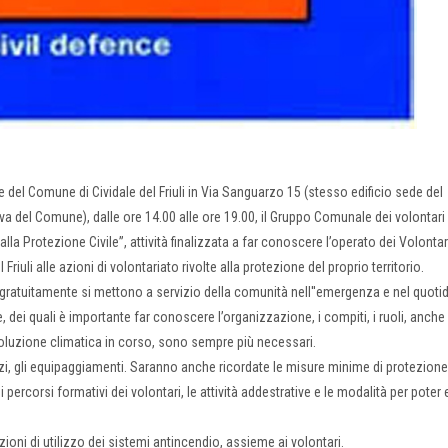
del Comune di Cividale del Friuli in Via Sanguarzo 15 (stesso edificio sede del
a del Comune), dalle ore 14.00 alle ore 19.00, il Gruppo Comunale dei volontari 
alla Protezione Civile”, attività finalizzata a far conoscere l’operato dei Volontar
riuli alle azioni di volontariato rivolte alla protezione del proprio territorio.
 gratuitamente si mettono a servizio della comunità nell''emergenza e nel quoti
e, dei quali è importante far conoscere l’organizzazione, i compiti, i ruoli, anche
evoluzione climatica in corso, sono sempre più necessari.
zzi, gli equipaggiamenti. Saranno anche ricordate le misure minime di protezione 
i i percorsi formativi dei volontari, le attività addestrative e le modalità per poter 
oni di utilizzo dei sistemi antincendio, assieme ai volontari.