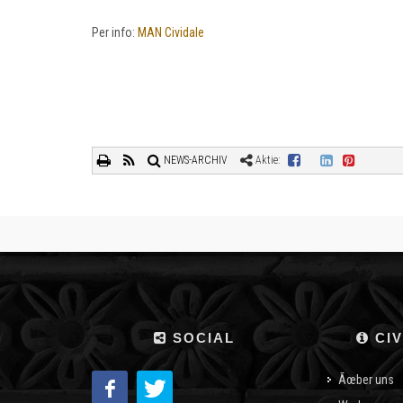
Per info:
MAN Cividale
NEWS-ARCHIV
Aktie:
SOCIAL
CIV
Ãœber uns