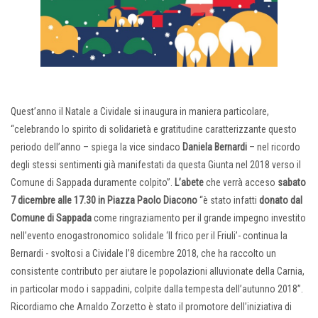
Quest’anno il Natale a Cividale si inaugura in maniera particolare,
“celebrando lo spirito di solidarietà e gratitudine caratterizzante questo
periodo dell’anno – spiega la vice sindaco
Daniela
Bernardi
– nel ricordo
degli stessi sentimenti già manifestati da questa Giunta nel 2018 verso il
Comune di Sappada duramente colpito”.
L’abete
che verrà acceso
sabato
7 dicembre alle 17.30 in Piazza Paolo Diacono
“è stato infatti
donato dal
Comune di Sappada
come ringraziamento per il grande impegno investito
nell’evento enogastronomico solidale ‘Il frico per il Friuli’- continua la
Bernardi - svoltosi a Cividale l’8 dicembre 2018, che ha raccolto un
consistente contributo per aiutare le popolazioni alluvionate della Carnia,
in particolar modo i sappadini, colpite dalla tempesta dell’autunno 2018”.
Ricordiamo che Arnaldo Zorzetto è stato il promotore dell’iniziativa di