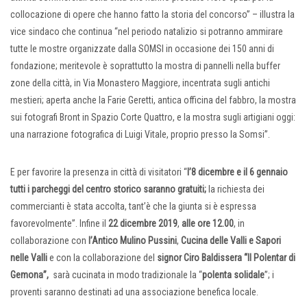
collocazione di opere che hanno fatto la storia del concorso” – illustra la
vice sindaco che continua “nel periodo natalizio si potranno ammirare
tutte le mostre organizzate dalla SOMSI in occasione dei 150 anni di
fondazione; meritevole è soprattutto la mostra di pannelli nella buffer
zone della città, in Via Monastero Maggiore, incentrata sugli antichi
mestieri; aperta anche la Farie Geretti, antica officina del fabbro, la mostra
sui fotografi Bront in Spazio Corte Quattro, e la mostra sugli artigiani oggi:
una narrazione fotografica di Luigi Vitale, proprio presso la Somsi”.
E per favorire la presenza in città di visitatori “
l’8 dicembre e il 6 gennaio
tutti i
parcheggi del centro storico saranno gratuiti;
la richiesta dei
commercianti è stata accolta, tant’è che la giunta si è espressa
favorevolmente”. Infine il
22 dicembre 2019
,
alle ore 12.00
, in
collaborazione con
l’Antico
Mulino Pussini
,
Cucina delle Valli e Sapori
nelle Valli
e con la collaborazione del
signor Ciro Baldissera “Il Polentar di
Gemona”,
sarà cucinata in modo tradizionale la “
polenta solidale
”; i
proventi saranno destinati ad una associazione benefica locale.