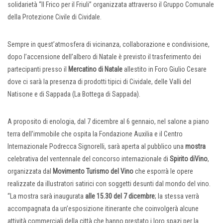
solidarietà “Il Frico per il Friuli” organizzata attraverso il Gruppo Comunale
della Protezione Civile di Cividale.
Sempre in quest’atmosfera di vicinanza, collaborazione e condivisione,
dopo l’accensione dell’albero di Natale è previsto il trasferimento dei
partecipanti presso il
Mercatino di Natale
allestito in Foro Giulio Cesare
dove ci sarà la presenza di prodotti tipici di Cividale, delle Valli del
Natisone e di Sappada (La Bottega di Sappada).
A proposito di enologia, dal 7 dicembre al 6 gennaio, nel salone a piano
terra dell’immobile che ospita la Fondazione Auxilia e il Centro
Internazionale Podrecca Signorelli, sarà aperta al pubblico una
mostra
celebrativa del ventennale del concorso internazionale di
Spirito diVino
,
organizzata dal
Movimento Turismo del Vino
che esporrà le opere
realizzate da illustratori satirici con soggetti desunti dal mondo del vino.
“La mostra sarà inaugurata
alle 15.30 del 7 dicembre
; la stessa verrà
accompagnata da un’esposizione itinerante che coinvolgerà alcune
attività commerciali della città che hanno prestato i loro spazi per la