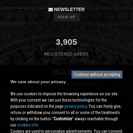
NEWSLETTER
SIGN UP
3,905
REGISTERED USERS
350,000
Continue without accepting
We care about your privacy
PAGES VIEWED PER MONTH
We use cookies to improve the browsing experience on our site.
With your consent we can use these technologies for the
purposes indicated on the page
privacy policy
. You can freely give,
refuse or withdraw your consent to all or some of the treatments
by clicking on the button ''
Customize
'' always reachable through
our
cookies info.
Cookies are used to personalize advertisements. You can consent