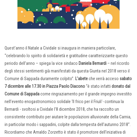
Quest’anno il Natale a Cividale si inaugura in maniera particolare,
“celebrando lo spirito di solidarietà e gratitudine caratterizzante questo
periodo dell’anno – spiega la vice sindaco
Daniela
Bernardi
– nel ricordo
degli stessi sentimenti già manifestati da questa Giunta nel 2018 verso il
Comune di Sappada duramente colpito”.
L’abete
che verrà acceso
sabato
7 dicembre alle 17.30 in Piazza Paolo Diacono
“è stato infatti
donato dal
Comune di Sappada
come ringraziamento per il grande impegno investito
nell’evento enogastronomico solidale ‘Il frico per il Friuli’- continua la
Bernardi - svoltosi a Cividale l’8 dicembre 2018, che ha raccolto un
consistente contributo per aiutare le popolazioni alluvionate della Carnia,
in particolar modo i sappadini, colpite dalla tempesta dell’autunno 2018”.
Ricordiamo che Arnaldo Zorzetto è stato il promotore dell’iniziativa di