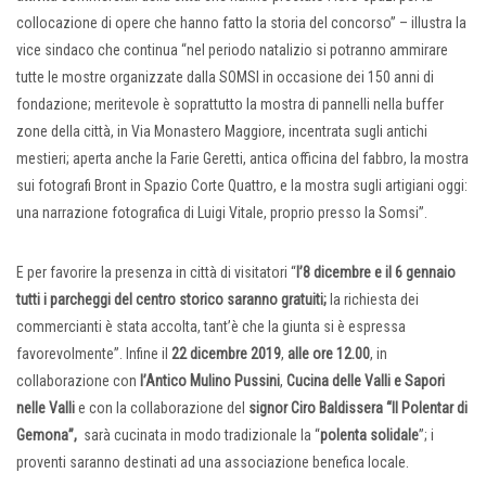
collocazione di opere che hanno fatto la storia del concorso” – illustra la
vice sindaco che continua “nel periodo natalizio si potranno ammirare
tutte le mostre organizzate dalla SOMSI in occasione dei 150 anni di
fondazione; meritevole è soprattutto la mostra di pannelli nella buffer
zone della città, in Via Monastero Maggiore, incentrata sugli antichi
mestieri; aperta anche la Farie Geretti, antica officina del fabbro, la mostra
sui fotografi Bront in Spazio Corte Quattro, e la mostra sugli artigiani oggi:
una narrazione fotografica di Luigi Vitale, proprio presso la Somsi”.
E per favorire la presenza in città di visitatori “
l’8 dicembre e il 6 gennaio
tutti i
parcheggi del centro storico saranno gratuiti;
la richiesta dei
commercianti è stata accolta, tant’è che la giunta si è espressa
favorevolmente”. Infine il
22 dicembre 2019
,
alle ore 12.00
, in
collaborazione con
l’Antico
Mulino Pussini
,
Cucina delle Valli e Sapori
nelle Valli
e con la collaborazione del
signor Ciro Baldissera “Il Polentar di
Gemona”,
sarà cucinata in modo tradizionale la “
polenta solidale
”; i
proventi saranno destinati ad una associazione benefica locale.