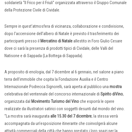
solidarietà “Il Frico per il Friuli” organizzata attraverso il Gruppo Comunale
della Protezione Civile di Cividale.
Sempre in quest’atmosfera di vicinanza, collaborazione e condivisione,
dopo l’accensione dell’albero di Natale è previsto il trasferimento dei
partecipanti presso il
Mercatino di Natale
allestito in Foro Giulio Cesare
dove ci sarà la presenza di prodotti tipici di Cividale, delle Valli del
Natisone e di Sappada (La Bottega di Sappada).
A proposito di enologia, dal 7 dicembre al 6 gennaio, nel salone a piano
terra dell’immobile che ospita la Fondazione Auxilia e il Centro
Internazionale Podrecca Signorelli, sarà aperta al pubblico una
mostra
celebrativa del ventennale del concorso internazionale di
Spirito diVino
,
organizzata dal
Movimento Turismo del Vino
che esporrà le opere
realizzate da illustratori satirici con soggetti desunti dal mondo del vino.
“La mostra sarà inaugurata
alle 15.30 del 7 dicembre
; la stessa verrà
accompagnata da un’esposizione itinerante che coinvolgerà alcune
attività commerciali della città che hanno prestato i loro spazi per la