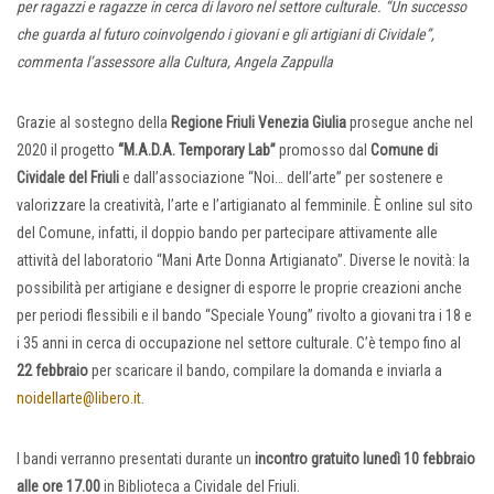
per ragazzi e ragazze in cerca di lavoro nel settore culturale. “Un successo
che guarda al futuro coinvolgendo i giovani e gli artigiani di Cividale”,
commenta l’assessore alla Cultura, Angela Zappulla
Grazie al sostegno della
Regione Friuli Venezia Giulia
prosegue anche nel
2020 il progetto
“M.A.D.A. Temporary Lab”
promosso dal
Comune di
Cividale del Friuli
e dall’associazione “Noi… dell’arte” per sostenere e
valorizzare la creatività, l’arte e l’artigianato al femminile. È online sul sito
del Comune, infatti, il doppio bando per partecipare attivamente alle
attività del laboratorio “Mani Arte Donna Artigianato”. Diverse le novità: la
possibilità per artigiane e designer di esporre le proprie creazioni anche
per periodi flessibili e il bando “Speciale Young” rivolto a giovani tra i 18 e
i 35 anni in cerca di occupazione nel settore culturale. C’è tempo fino al
22 febbraio
per scaricare il bando, compilare la domanda e inviarla a
noidellarte@libero.it
.
I bandi verranno presentati durante un
incontro gratuito lunedì 10 febbraio
alle ore 17.00
in Biblioteca a Cividale del Friuli.