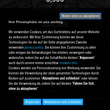
REGISTRIERTE BENUTZER
Weiter ohne zu akzeptieren
Ihre Privatsphäre ist uns wichtig
350,000
Wir verwenden Cookies, um das Surferlebnis auf unserer Website
SEITEN PRO MONAT ANGESEHEN
zu verbessern. Mit Ihrer Zustimmung können wir diese
Technologien für die auf der Seite angegebenen Zwecke
verwenden
privacy policy
. Sie können Ihre Zustimmung zu allen
oder einigen der Behandlungen frei erteilen, verweigern oder
widerrufen, indem Sie auf die Schaltfläche klicken ''
Anpassen
''
auch durch unsere immer erreichbar
cookies info.
Cookies werden zur Personalisierung von Werbung verwendet. Sie
können der Verwendung der oben genannten Technologien durch
Klicken auf zustimmen ''
Akzeptieren und schließen
'' oder lehnen
Sie die Verwendung ab, indem Sie auf klicken ''
Fahren Sie fort,
Cividale.COM
Copyright © 2000 - 2026 All Rights Reserved
ohne zu akzeptieren
''
powered by
START 2000 s.r.l.
- PI/CF IT-02134430301
info@cividale.com
Anpassen
Akzeptieren und schließen