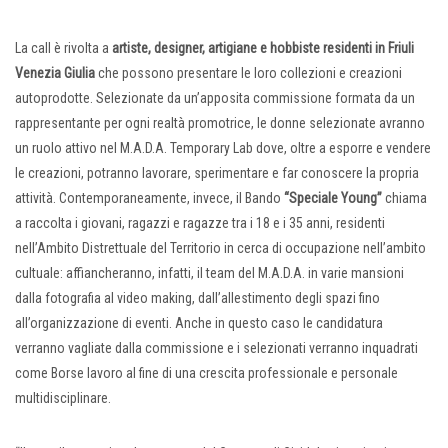
La call è rivolta a
artiste, designer, artigiane e hobbiste residenti in Friuli
Venezia Giulia
che possono presentare le loro collezioni e creazioni
autoprodotte. Selezionate da un’apposita commissione formata da un
rappresentante per ogni realtà promotrice, le donne selezionate avranno
un ruolo attivo nel M.A.D.A. Temporary Lab dove, oltre a esporre e vendere
le creazioni, potranno lavorare, sperimentare e far conoscere la propria
attività. Contemporaneamente, invece, il Bando
“Speciale Young”
chiama
a raccolta i giovani, ragazzi e ragazze tra i 18 e i 35 anni, residenti
nell’Ambito Distrettuale del Territorio in cerca di occupazione nell’ambito
cultuale: affiancheranno, infatti, il team del M.A.D.A. in varie mansioni
dalla fotografia al video making, dall’allestimento degli spazi fino
all’organizzazione di eventi. Anche in questo caso le candidatura
verranno vagliate dalla commissione e i selezionati verranno inquadrati
come Borse lavoro al fine di una crescita professionale e personale
multidisciplinare.