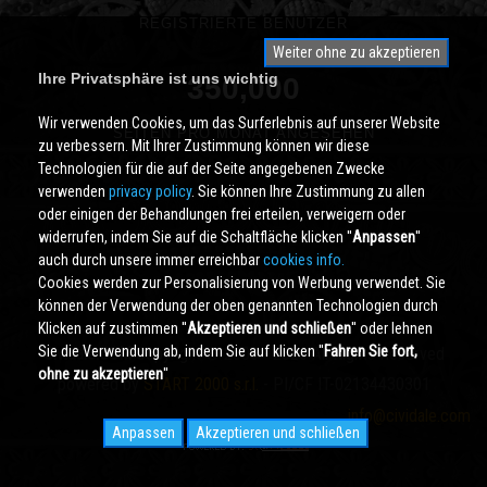
REGISTRIERTE BENUTZER
Weiter ohne zu akzeptieren
Ihre Privatsphäre ist uns wichtig
350,000
Wir verwenden Cookies, um das Surferlebnis auf unserer Website
SEITEN PRO MONAT ANGESEHEN
zu verbessern. Mit Ihrer Zustimmung können wir diese
Technologien für die auf der Seite angegebenen Zwecke
verwenden
privacy policy
. Sie können Ihre Zustimmung zu allen
oder einigen der Behandlungen frei erteilen, verweigern oder
widerrufen, indem Sie auf die Schaltfläche klicken ''
Anpassen
''
auch durch unsere immer erreichbar
cookies info.
Cookies werden zur Personalisierung von Werbung verwendet. Sie
können der Verwendung der oben genannten Technologien durch
Klicken auf zustimmen ''
Akzeptieren und schließen
'' oder lehnen
Sie die Verwendung ab, indem Sie auf klicken ''
Fahren Sie fort,
Cividale.COM
Copyright © 2000 - 2026 All Rights Reserved
ohne zu akzeptieren
''
powered by
START 2000 s.r.l.
- PI/CF IT-02134430301
info@cividale.com
Anpassen
Akzeptieren und schließen