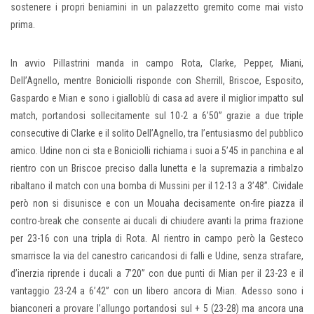
sostenere i propri beniamini in un palazzetto gremito come mai visto
prima.
In avvio Pillastrini manda in campo Rota, Clarke, Pepper, Miani,
Dell’Agnello, mentre Boniciolli risponde con Sherrill, Briscoe, Esposito,
Gaspardo e Mian e sono i gialloblù di casa ad avere il miglior impatto sul
match, portandosi sollecitamente sul 10-2 a 6’50” grazie a due triple
consecutive di Clarke e il solito Dell’Agnello, tra l’entusiasmo del pubblico
amico. Udine non ci sta e Boniciolli richiama i suoi a 5’45 in panchina e al
rientro con un Briscoe preciso dalla lunetta e la supremazia a rimbalzo
ribaltano il match con una bomba di Mussini per il 12-13 a 3’48”. Cividale
però non si disunisce e con un Mouaha decisamente on-fire piazza il
contro-break che consente ai ducali di chiudere avanti la prima frazione
per 23-16 con una tripla di Rota. Al rientro in campo però la Gesteco
smarrisce la via del canestro caricandosi di falli e Udine, senza strafare,
d’inerzia riprende i ducali a 7’20” con due punti di Mian per il 23-23 e il
vantaggio 23-24 a 6’42” con un libero ancora di Mian. Adesso sono i
bianconeri a provare l’allungo portandosi sul + 5 (23-28) ma ancora una