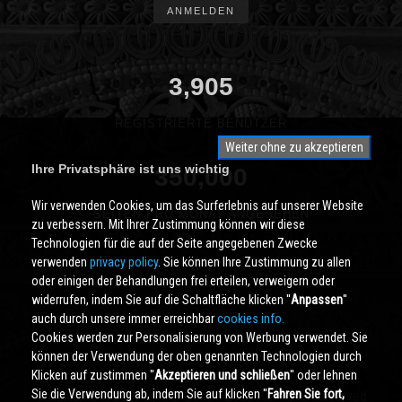
ANMELDEN
3,905
REGISTRIERTE BENUTZER
Weiter ohne zu akzeptieren
Ihre Privatsphäre ist uns wichtig
350,000
Wir verwenden Cookies, um das Surferlebnis auf unserer Website
SEITEN PRO MONAT ANGESEHEN
zu verbessern. Mit Ihrer Zustimmung können wir diese
Technologien für die auf der Seite angegebenen Zwecke
verwenden
privacy policy
. Sie können Ihre Zustimmung zu allen
oder einigen der Behandlungen frei erteilen, verweigern oder
widerrufen, indem Sie auf die Schaltfläche klicken ''
Anpassen
''
auch durch unsere immer erreichbar
cookies info.
Cookies werden zur Personalisierung von Werbung verwendet. Sie
können der Verwendung der oben genannten Technologien durch
Klicken auf zustimmen ''
Akzeptieren und schließen
'' oder lehnen
Sie die Verwendung ab, indem Sie auf klicken ''
Fahren Sie fort,
Cividale.COM
Copyright © 2000 - 2026 All Rights Reserved