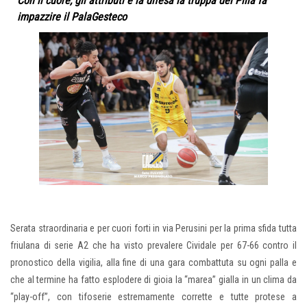
Con il cuore, gli attributi e la difesa la truppa del Pilla fa
impazzire il PalaGesteco
Serata straordinaria e per cuori forti in via Perusini per la prima sfida tutta
friulana di serie A2 che ha visto prevalere Cividale per 67-66 contro il
pronostico della vigilia, alla fine di una gara combattuta su ogni palla e
che al termine ha fatto esplodere di gioia la “marea” gialla in un clima da
“play-off”, con tifoserie estremamente corrette e tutte protese a