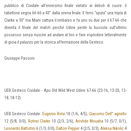
pubblico di Cividale all’ennesimo finale vietato ai deboli di cuore: il
tabellone segna 66-66 a 43” dalla sirena finale. Il ferro “sputa” una tripla di
Clarke a 30” ma Miani cattura il rimbalzo e fa uno su due per il 67-66 che
diventa il finale del match perché Udine perde la bussola sull’ultimo
possesso senza riuscire ad andare al tiro e fare esplodere letteralmente
di gioia il palazzo per la storica affermazione della Gesteco.
Giuseppe Passoni
UEB Gesteco Cividale - Apu Old Wild West Udine 67-66 (23-16, 13-20, 13-
18, 18-12)
UEB Gesteco Cividale:
Eugenio Rota
18 (1/6, 4/5),
Giacomo Dell'' agnello
12 (5/8, 0/0),
Rotnei Clarke
10 (2/3, 2/6),
Aristide Mouaha
10 (5/7, 0/1),
Leonardo Battistini
6 (1/3, 0/0),
Dalton Pepper
4 (2/5, 0/3),
Aleksa Nikolic
4