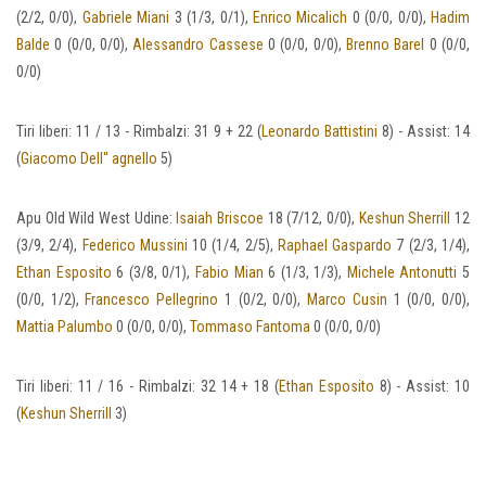
(2/2, 0/0),
Gabriele Miani
3 (1/3, 0/1),
Enrico Micalich
0 (0/0, 0/0),
Hadim
Balde
0 (0/0, 0/0),
Alessandro Cassese
0 (0/0, 0/0),
Brenno Barel
0 (0/0,
0/0)
Tiri liberi: 11 / 13 - Rimbalzi: 31 9 + 22 (
Leonardo Battistini
8) - Assist: 14
(
Giacomo Dell'' agnello
5)
Apu Old Wild West Udine:
Isaiah Briscoe
18 (7/12, 0/0),
Keshun Sherrill
12
(3/9, 2/4),
Federico Mussini
10 (1/4, 2/5),
Raphael Gaspardo
7 (2/3, 1/4),
Ethan Esposito
6 (3/8, 0/1),
Fabio Mian
6 (1/3, 1/3),
Michele Antonutti
5
(0/0, 1/2),
Francesco Pellegrino
1 (0/2, 0/0),
Marco Cusin
1 (0/0, 0/0),
Mattia Palumbo
0 (0/0, 0/0),
Tommaso Fantoma
0 (0/0, 0/0)
Tiri liberi: 11 / 16 - Rimbalzi: 32 14 + 18 (
Ethan Esposito
8) - Assist: 10
(
Keshun Sherrill
3)