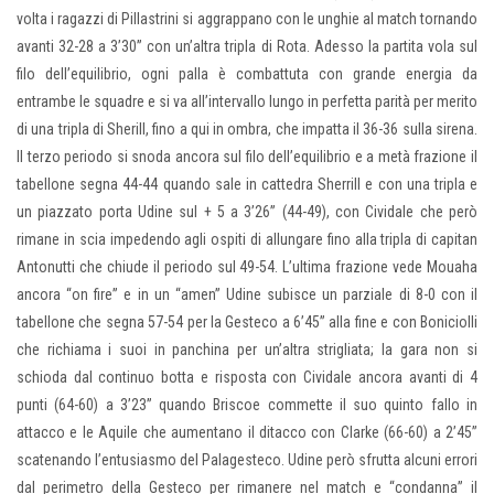
volta i ragazzi di Pillastrini si aggrappano con le unghie al match tornando
avanti 32-28 a 3’30” con un’altra tripla di Rota. Adesso la partita vola sul
filo dell’equilibrio, ogni palla è combattuta con grande energia da
entrambe le squadre e si va all’intervallo lungo in perfetta parità per merito
di una tripla di Sherill, fino a qui in ombra, che impatta il 36-36 sulla sirena.
Il terzo periodo si snoda ancora sul filo dell’equilibrio e a metà frazione il
tabellone segna 44-44 quando sale in cattedra Sherrill e con una tripla e
un piazzato porta Udine sul + 5 a 3’26” (44-49), con Cividale che però
rimane in scia impedendo agli ospiti di allungare fino alla tripla di capitan
Antonutti che chiude il periodo sul 49-54. L’ultima frazione vede Mouaha
ancora “on fire” e in un “amen” Udine subisce un parziale di 8-0 con il
tabellone che segna 57-54 per la Gesteco a 6’45” alla fine e con Boniciolli
che richiama i suoi in panchina per un’altra strigliata; la gara non si
schioda dal continuo botta e risposta con Cividale ancora avanti di 4
punti (64-60) a 3’23” quando Briscoe commette il suo quinto fallo in
attacco e le Aquile che aumentano il ditacco con Clarke (66-60) a 2’45”
scatenando l’entusiasmo del Palagesteco. Udine però sfrutta alcuni errori
dal perimetro della Gesteco per rimanere nel match e “condanna” il