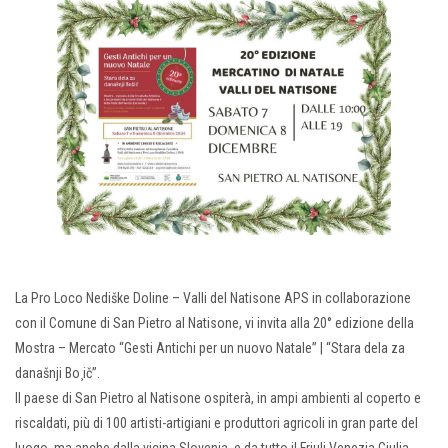
La Pro Loco Nediške Doline – Valli del Natisone APS in collaborazione
con il Comune di San Pietro al Natisone, vi invita alla 20° edizione della
Mostra – Mercato “Gesti Antichi per un nuovo Natale” | “Stara dela za
današnji Bo¸ič”.
Il paese di San Pietro al Natisone ospiterà, in ampi ambienti al coperto e
riscaldati, più di 100 artisti-artigiani e produttori agricoli in gran parte del
luogo, ma anche dalla vicina Slovenia, e da tutto il Friuli Venezia Giulia.