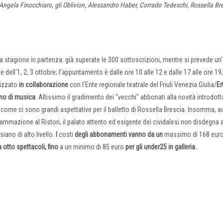
 Angela Finocchiaro, gli Oblivion, Alessandro Haber, Corrado Tedeschi, Rossella Br
 stagione in partenza: già superate le 300 sottoscrizioni, mentre si prevede un'
dell'1, 2, 3 ottobre; l'appuntamento è dalle ore 10 alle 12 e dalle 17 alle ore 19,
lizzato
in collaborazione
con l’Ente regionale teatrale del Friuli Venezia Giulia/
Er
uno di musica
. Altissimo il gradimento dei "vecchi" abbonati alla novità introdott
ì come ci sono grandi aspettative per il balletto di Rossella Brescia. Insomma, 
rammazione al Ristori, il palato attento ed esigente dei cividalesi non disdegna a
iano di alto livello.
I
costi
degli abbonamenti vanno da un
massimo di 168 eur
otto spettacoli, fino
a un minimo di 85 euro
per gli under25 in galleria.