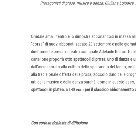
Protagonisti di prosa, musica e danza: Giuliana Lojodice,
Cividale ama il teatro e lo dimostra abbonandosi in massa alla
"corsa" di nuovi abbonati sabato 29 settembre e nelle giornate 
direttamente presso il teatro comunale Adelaide Ristori. Rea
cartellone proporrà
otto spettacoli di prosa, uno di danza e 
dall'assessorato alla cultura dello spettacolo del tango, cos
alla tradizionale offerta della prosa, zoccolo duro della prog
arti della musica e della danza purché, come in questo caso, s
spettacoli in platea, a
140 euro
per il classico abbonamento a 
Con cortese richiesta di diffusione