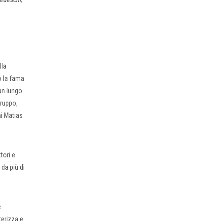
lla
o la fama
un lungo
gruppo,
ni Matias
tori e
 da più di
e
terizza e