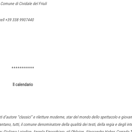
 Comune di Cividale del Friuli
ell +39 338 9907440
***********
Il calendario
 d’autore “classici” e riletture moderne, star del mondo dello spettacolo e giovan
ntano, tutti, il comune denominatore della qualità dei testi, della regia e degli inte
e: Giuliana Lojodice, Angela Finocchiaro, gli Oblivion, Alessandro Haber, Corrado 