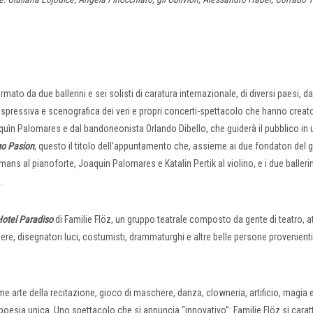
ato da due ballerini e sei solisti di caratura internazionale, di diversi paesi, da
a espressiva e scenografica dei veri e propri concerti-spettacolo che hanno creat
quìn Palomares e dal bandoneonista Orlando Dibello, che guiderà il pubblico in 
o Pasion
, questo il titolo dell’appuntamento che, assieme ai due fondatori del 
ns al pianoforte, Joaquin Palomares e Katalin Pertik al violino, e i due balleri
.
otel Paradiso
di Familie Flöz, un gruppo teatrale composto da gente di teatro, at
aschere, disegnatori luci, costumisti, drammaturghi e altre belle persone provenienti
e arte della recitazione, gioco di maschere, danza, clowneria, artificio, magia 
 poesia unica. Uno spettacolo che si annuncia “innovativo”: Familie Flöz si carat