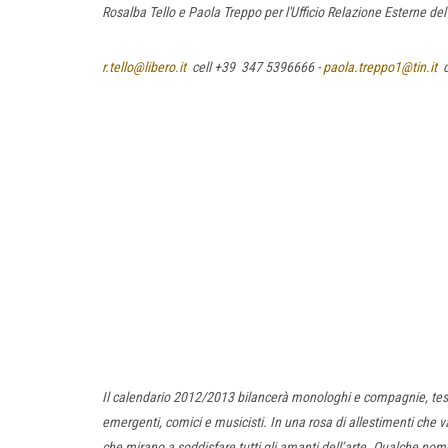
Rosalba Tello e Paola Treppo per l'Ufficio Relazione Esterne del
r.tello@libero.it
cell +39 347 5396666 -
paola.treppo1@tin.it
c
Il calendario 2012/2013 bilancerà monologhi e compagnie, testi
emergenti, comici e musicisti. In una rosa di allestimenti che va
che mirano a soddisfare tutti gli amanti dell’arte. Qualche nom