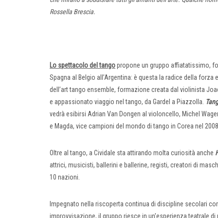
Rossella Brescia.
Lo spettacolo del tango
propone un gruppo affiatatissimo, form
Spagna al Belgio all’Argentina: è questa la radice della forz
dell’art tango ensemble, formazione creata dal violinista Joa
e appassionato viaggio nel tango, da Gardel a Piazzolla.
Tang
vedrà esibirsi Adrian Van Dongen al violoncello, Michel Wagema
e Magda, vice campioni del mondo di tango in Corea nel 2008
Oltre al tango, a Cividale sta attirando molta curiosità anche
H
attrici, musicisti, ballerini e ballerine, registi, creatori di m
10 nazioni.
Impegnato nella riscoperta continua di discipline secolari com
improvvisazione, il gruppo riesce in un'esperienza teatrale di