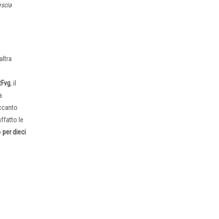
escia
altra
tFvg
, il
a
accanto
ffatto le
o
per dieci