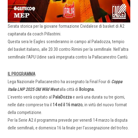
Serata storica per la giovane formazione Cividalese di basket di A2
capitanata da coach Pillastrini.
Questa sera le Eagles scenderanno in campo al Paladozza, tempio
del basket italiano, alle 20.30 contro Rimini per la semifinale. Nell'altra
semifinale l'APU Udine sarà impegnata contro la Pallacanestro Cantù.
IL PROGRAMMA
Lega Nazionale Pallacanestro ha assegnato la Final Four di
Coppa
Italia LNP 2025 Old Wild West
alla città di
Bologna.
L’evento verrà ospitato al
PalaDozza
e avrà una durata su tre giorni,
nelle date comprese tra il
14 ed il 16 marzo
, in virtù del nuovo format
della competizione.
Per la Serie A2 il programma prevede per venerdì 14 marzo la disputa
delle semifinali, e domenica 16 la finale per l’assegnazione del trofeo.