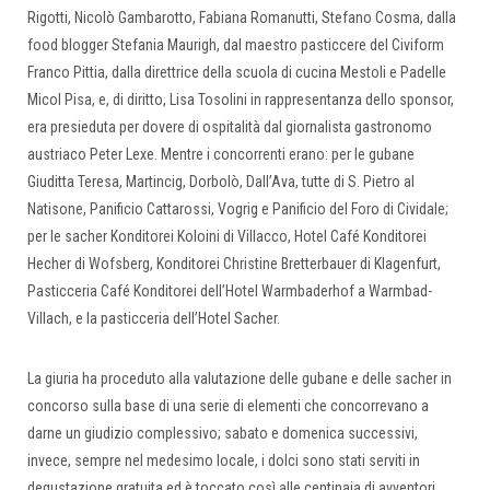
Rigotti, Nicolò Gambarotto, Fabiana Romanutti, Stefano Cosma, dalla
food blogger Stefania Maurigh, dal maestro pasticcere del Civiform
Franco Pittia, dalla direttrice della scuola di cucina Mestoli e Padelle
Micol Pisa, e, di diritto, Lisa Tosolini in rappresentanza dello sponsor,
era presieduta per dovere di ospitalità dal giornalista gastronomo
austriaco Peter Lexe. Mentre i concorrenti erano: per le gubane
Giuditta Teresa, Martincig, Dorbolò, Dall’Ava, tutte di S. Pietro al
Natisone, Panificio Cattarossi, Vogrig e Panificio del Foro di Cividale;
per le sacher Konditorei Koloini di Villacco, Hotel Café Konditorei
Hecher di Wofsberg, Konditorei Christine Bretterbauer di Klagenfurt,
Pasticceria Café Konditorei dell’Hotel Warmbaderhof a Warmbad-
Villach, e la pasticceria dell’Hotel Sacher.
La giuria ha proceduto alla valutazione delle gubane e delle sacher in
concorso sulla base di una serie di elementi che concorrevano a
darne un giudizio complessivo; sabato e domenica successivi,
invece, sempre nel medesimo locale, i dolci sono stati serviti in
degustazione gratuita ed è toccato così alle centinaia di avventori