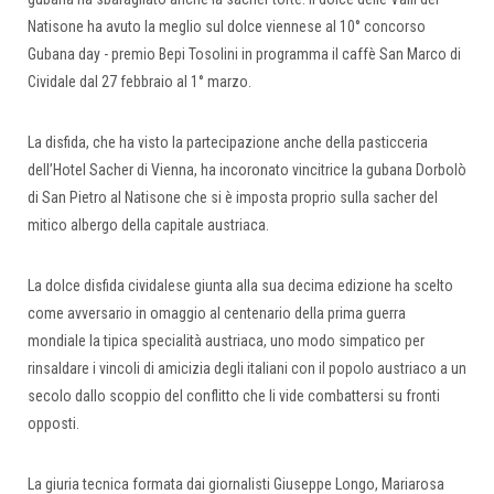
Natisone ha avuto la meglio sul dolce viennese al 10° concorso
Gubana day - premio Bepi Tosolini in programma il caffè San Marco di
Cividale dal 27 febbraio al 1° marzo.
La disfida, che ha visto la partecipazione anche della pasticceria
dell’Hotel Sacher di Vienna, ha incoronato vincitrice la gubana Dorbolò
di San Pietro al Natisone che si è imposta proprio sulla sacher del
mitico albergo della capitale austriaca.
La dolce disfida cividalese giunta alla sua decima edizione ha scelto
come avversario in omaggio al centenario della prima guerra
mondiale la tipica specialità austriaca, uno modo simpatico per
rinsaldare i vincoli di amicizia degli italiani con il popolo austriaco a un
secolo dallo scoppio del conflitto che li vide combattersi su fronti
opposti.
La giuria tecnica formata dai giornalisti Giuseppe Longo, Mariarosa