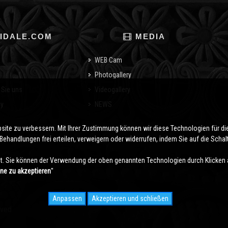
IDALE.COM
MEDIA
WEB Cam
Photogallery
 Sie uns
Videogallery
cy
NEWS
o
bsite zu verbessern. Mit Ihrer Zustimmung können wir diese Technologien für 
ehandlungen frei erteilen, verweigern oder widerrufen, indem Sie auf die Schaltf
. Sie können der Verwendung der oben genannten Technologien durch Klicken 
hne zu akzeptieren
''
Anpassen
Akzeptieren und schließen
rved