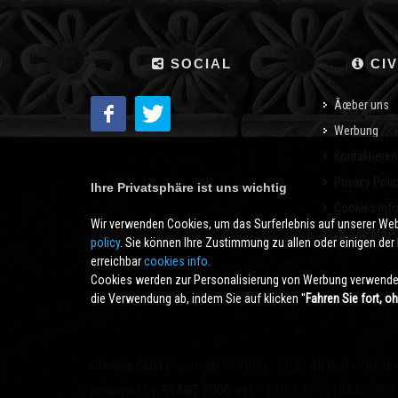
SOCIAL
CIV
Ãœber uns
Werbung
Kontaktieren
Privacy Poli
Ihre Privatsphäre ist uns wichtig
Cookies inf
Wir verwenden Cookies, um das Surferlebnis auf unserer We
Site MAP
policy
. Sie können Ihre Zustimmung zu allen oder einigen der B
erreichbar
cookies info.
Cookies werden zur Personalisierung von Werbung verwendet
die Verwendung ab, indem Sie auf klicken ''
Fahren Sie fort, o
Cividale.COM
Copyright © 2000 - 2026 All Rights Rese
powered by
START 2000 s.r.l.
- PI/CF IT-02134430301