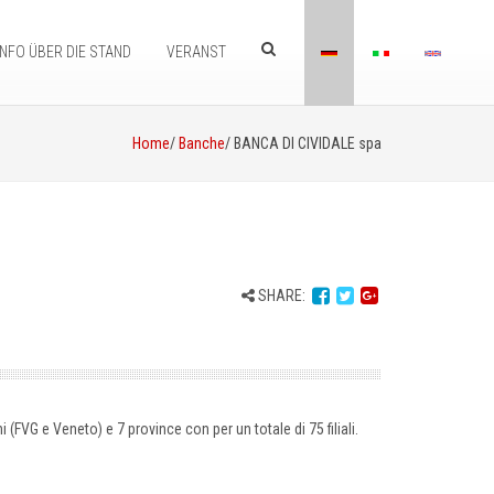
INFO ÜBER DIE STAND
VERANST
Home
/
Banche
/ BANCA DI CIVIDALE spa
SHARE:
 (FVG e Veneto) e 7 province con per un totale di 75 filiali.