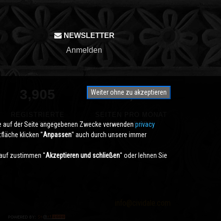
NEWSLETTER
Anmelden
3,905
350,000
Weiter ohne zu akzeptieren
REGISTRIERTE
SEITEN PRO MONAT
die auf der Seite angegebenen Zwecke verwenden
BENUTZER
ANGESEHEN
privacy
läche klicken ''
Anpassen
'' auch durch unsere immer
auf zustimmen ''
Akzeptieren und schließen
'' oder lehnen Sie
info@cividale.com