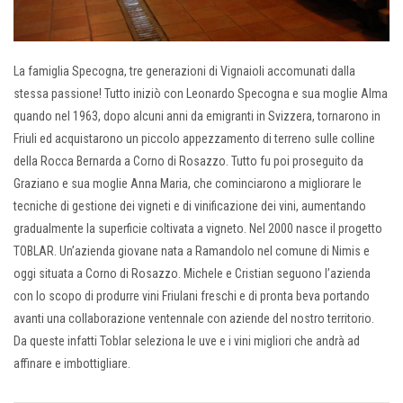
La famiglia Specogna, tre generazioni di Vignaioli accomunati dalla
stessa passione! Tutto iniziò con Leonardo Specogna e sua moglie Alma
quando nel 1963, dopo alcuni anni da emigranti in Svizzera, tornarono in
Friuli ed acquistarono un piccolo appezzamento di terreno sulle colline
della Rocca Bernarda a Corno di Rosazzo. Tutto fu poi proseguito da
Graziano e sua moglie Anna Maria, che cominciarono a migliorare le
tecniche di gestione dei vigneti e di vinificazione dei vini, aumentando
gradualmente la superficie coltivata a vigneto. Nel 2000 nasce il progetto
TOBLAR. Un’azienda giovane nata a Ramandolo nel comune di Nimis e
oggi situata a Corno di Rosazzo. Michele e Cristian seguono l’azienda
con lo scopo di produrre vini Friulani freschi e di pronta beva portando
avanti una collaborazione ventennale con aziende del nostro territorio.
Da queste infatti Toblar seleziona le uve e i vini migliori che andrà ad
affinare e imbottigliare.