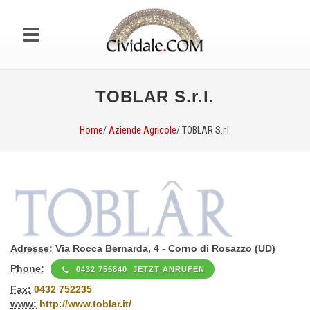
TOBLAR S.r.l.
Home
/
Aziende Agricole
/ TOBLAR S.r.l.
Adresse:
Via Rocca Bernarda, 4 - Corno di Rosazzo (UD)
Phone:
0432 755840 JETZT ANRUFEN
Fax:
0432 752235
www:
http://www.toblar.it/