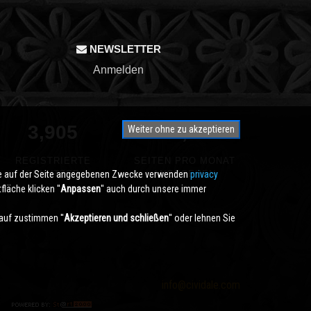
NEWSLETTER
Anmelden
3,905
350,000
Weiter ohne zu akzeptieren
REGISTRIERTE
SEITEN PRO MONAT
die auf der Seite angegebenen Zwecke verwenden
BENUTZER
ANGESEHEN
privacy
läche klicken ''
Anpassen
'' auch durch unsere immer
auf zustimmen ''
Akzeptieren und schließen
'' oder lehnen Sie
info@cividale.com