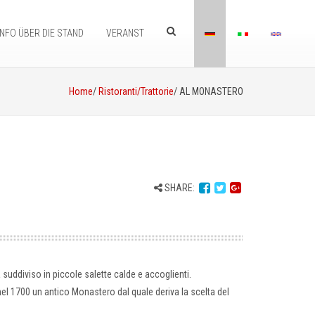
INFO ÜBER DIE STAND
VERANST
Home
/
Ristoranti/Trattorie
/ AL MONASTERO
SHARE:
à suddiviso in piccole salette calde e accoglienti.
a nel 1700 un antico Monastero dal quale deriva la scelta del