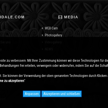
IDALE.COM
MEDIA
WEB Cam
Photogallery
 Sie uns
Videogallery
cy
NEWS
o
bsite zu verbessern. Mit Ihrer Zustimmung können wir diese Technologien für 
ehandlungen frei erteilen, verweigern oder widerrufen, indem Sie auf die Schaltf
. Sie können der Verwendung der oben genannten Technologien durch Klicken 
hne zu akzeptieren
''
Anpassen
Akzeptieren und schließen
rved