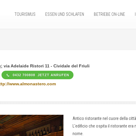
TOURISMUS
ESSEN UND SCHLAFEN
BETRIEBE ON-LINE
:
via Adelaide Ristori 11 - Cividale del Friuli
0432 700808 JETZT ANRUFEN
ttp://www.almonastero.com
Antico ristorante nel cuore della citt
L'edificio che ospita il ristorante er
nome.