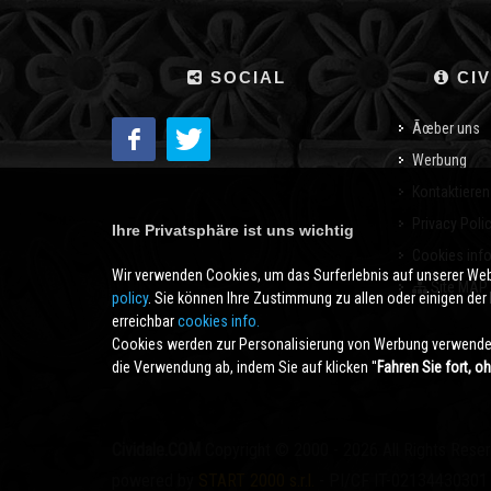
SOCIAL
CIV
Ãœber uns
Werbung
Kontaktieren
Privacy Poli
Ihre Privatsphäre ist uns wichtig
Cookies inf
Wir verwenden Cookies, um das Surferlebnis auf unserer We
Site MAP
policy
. Sie können Ihre Zustimmung zu allen oder einigen der B
erreichbar
cookies info.
Cookies werden zur Personalisierung von Werbung verwendet
die Verwendung ab, indem Sie auf klicken ''
Fahren Sie fort, o
Cividale.COM
Copyright © 2000 - 2026 All Rights Rese
powered by
START 2000 s.r.l.
- PI/CF IT-02134430301