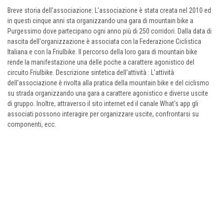
Breve storia dell'associazione: L'associazione è stata creata nel 2010 ed
in questi cinque anni sta organizzando una gara di mountain bike a
Purgessimo dove partecipano ogni anno più di 250 corridori. Dalla data di
nascita dell'organizzazione è associata con la Federazione Ciclistica
Italiana e con la Friulbike. Il percorso della loro gara di mountain bike
rende la manifestazione una delle poche a carattere agonistico del
circuito Friulbike. Descrizione sintetica dell'attività : L'attività
dell'associazione è rivolta alla pratica della mountain bike e del ciclismo
su strada organizzando una gara a carattere agonistico e diverse uscite
di gruppo. Inoltre, attraverso il sito internet ed il canale What's app gli
associati possono interagire per organizzare uscite, confrontarsi su
componenti, ecc.