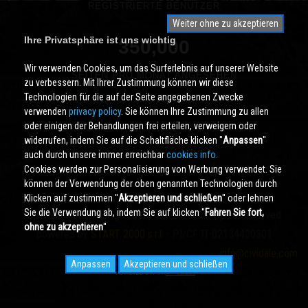
REGISTRIERTE BENUTZER
Weiter ohne zu akzeptieren
Ihre Privatsphäre ist uns wichtig
350,000
Wir verwenden Cookies, um das Surferlebnis auf unserer Website
SEITEN PRO MONAT ANGESEHEN
zu verbessern. Mit Ihrer Zustimmung können wir diese
Technologien für die auf der Seite angegebenen Zwecke
verwenden
privacy policy
. Sie können Ihre Zustimmung zu allen
oder einigen der Behandlungen frei erteilen, verweigern oder
widerrufen, indem Sie auf die Schaltfläche klicken ''
Anpassen
''
auch durch unsere immer erreichbar
cookies info.
Cookies werden zur Personalisierung von Werbung verwendet. Sie
können der Verwendung der oben genannten Technologien durch
Klicken auf zustimmen ''
Akzeptieren und schließen
'' oder lehnen
Sie die Verwendung ab, indem Sie auf klicken ''
Fahren Sie fort,
Cividale.COM
Copyright © 2000 - 2026 All Rights Reserved
ohne zu akzeptieren
''
powered by
START 2000 s.r.l.
- PI/CF IT-02134430301
info@cividale.com
Anpassen
Akzeptieren und schließen